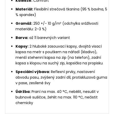
Kolekce:
Comfort
Materiál:
Flexibilní strečová tkanina (95 % bavlna, 5
% spandex)
Gramáž:
250 +/- 10 g/m² (odchylka srážlivosti
materiálu: 2–3 %)
Barva:
až 11 barevných variant
Kapsy:
2 hluboké zasouvací kapsy, dvojitá visací
kapsa na metr s poutkem na nářadí (kladivo),
menší stehenní kapsa na zip (na telefon), zadní
kapsa s klopou na suchý zip, kapsička na propisku
Speciální výbava:
Reflexní prvky, nastavení
obvodu pasu, zvýšený zadní díl, protiskluzová guma
v pase, zesílené švy
Údržba:
Praní na max. 40 °C, nebělit, nesušit v
bubnové sušičce, žehlit na max. 110 °C, nečistit
chemicky