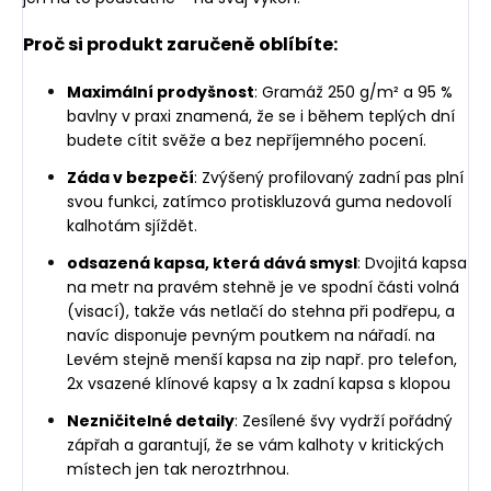
Proč si produkt zaručeně oblíbíte:
Maximální prodyšnost
: Gramáž 250 g/m² a 95 %
bavlny v praxi znamená, že se i během teplých dní
budete cítit svěže a bez nepříjemného pocení.
Záda v bezpečí
: Zvýšený profilovaný zadní pas plní
svou funkci, zatímco protiskluzová guma nedovolí
kalhotám sjíždět.
odsazená kapsa, která dává smysl
: Dvojitá kapsa
na metr na pravém stehně je ve spodní části volná
(visací), takže vás netlačí do stehna při podřepu, a
navíc disponuje pevným poutkem na nářadí. na
Levém stejně menší kapsa na zip např. pro telefon,
2x vsazené klínové kapsy a 1x zadní kapsa s klopou
Nezničitelné detaily
: Zesílené švy vydrží pořádný
zápřah a garantují, že se vám kalhoty v kritických
místech jen tak neroztrhnou.