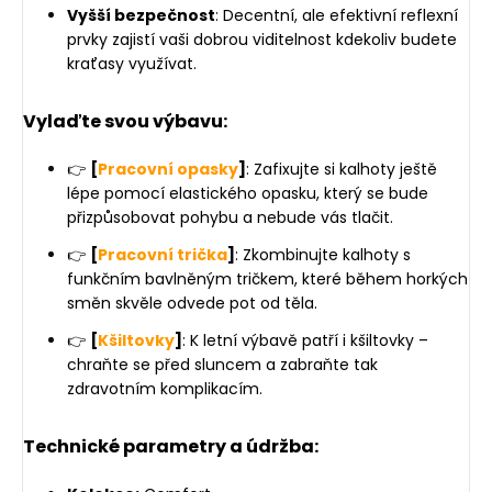
Vyšší bezpečnost
: Decentní, ale efektivní reflexní
prvky zajistí vaši dobrou viditelnost kdekoliv budete
kraťasy využívat.
Vylaďte svou výbavu:
👉
[
Pracovní opasky
]
: Zafixujte si kalhoty ještě
lépe pomocí elastického opasku, který se bude
přizpůsobovat pohybu a nebude vás tlačit.
👉
[
Pracovní trička
]
: Zkombinujte kalhoty s
funkčním bavlněným tričkem, které během horkých
směn skvěle odvede pot od těla.
👉
[
Kšiltovky
]
: K letní výbavě patří i kšiltovky –
chraňte se před sluncem a zabraňte tak
zdravotním komplikacím.
Technické parametry a údržba: