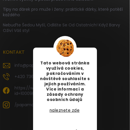
Tipy na dárek pro muže i ženy: praktické dárky, které potěší
každého
Nebuďte Šedou Myší, Odlište Se Od Ostatních! Když Barvy
Oživí Váš styl
KONTAKT
Tato webová stránka
info
@
papamartin.cz
využívá cookies,
pokračováním v
+420 736 120 126
návštěvě souhlasíte s
jejich používáním.
https://www.facebook.com/profile.php?
Více informací a
id=100090696535887
zásady ochrany
osobních údajů
/papamartin.cz
naleznete zde