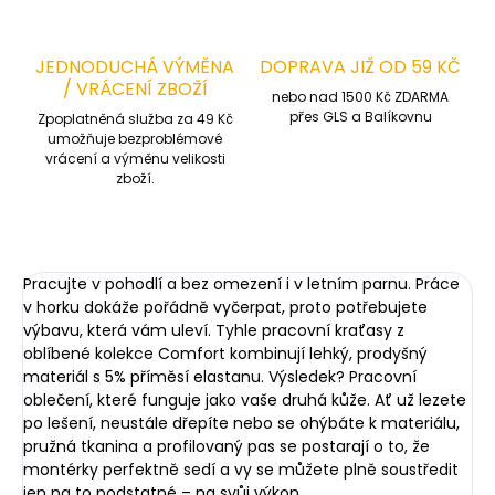
JEDNODUCHÁ VÝMĚNA
DOPRAVA JIŽ OD 59 KČ
/ VRÁCENÍ ZBOŽÍ
nebo nad 1500 Kč ZDARMA
přes GLS a Balíkovnu
Zpoplatněná služba za 49 Kč
umožňuje bezproblémové
vrácení a výměnu velikosti
zboží.
Pracujte v pohodlí a bez omezení i v letním parnu. Práce
v horku dokáže pořádně vyčerpat, proto potřebujete
výbavu, která vám uleví. Tyhle pracovní kraťasy z
oblíbené kolekce Comfort kombinují lehký, prodyšný
materiál s 5% příměsí elastanu. Výsledek? Pracovní
oblečení, které funguje jako vaše druhá kůže. Ať už lezete
po lešení, neustále dřepíte nebo se ohýbáte k materiálu,
pružná tkanina a profilovaný pas se postarají o to, že
montérky perfektně sedí a vy se můžete plně soustředit
jen na to podstatné – na svůj výkon.