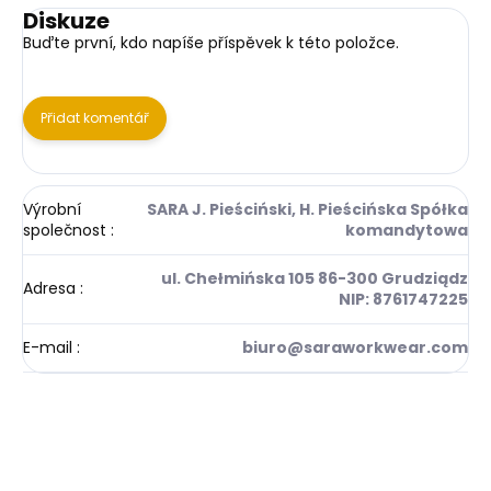
Diskuze
Buďte první, kdo napíše příspěvek k této položce.
Přidat komentář
Výrobní
SARA J. Pieściński, H. Pieścińska Spółka
společnost
:
komandytowa
ul. Chełmińska 105 86-300 Grudziądz
Adresa
:
NIP: 8761747225
E-mail
:
biuro@saraworkwear.com