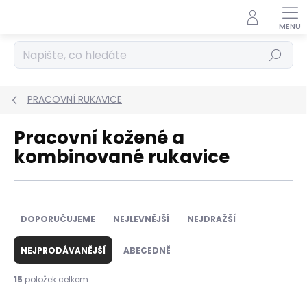
Přejít
na
obsah
Hledat
PRACOVNÍ RUKAVICE
Pracovní kožené a
kombinované rukavice
Ř
a
DOPORUČUJEME
NEJLEVNĚJŠÍ
NEJDRAŽŠÍ
z
e
NEJPRODÁVANĚJŠÍ
ABECEDNĚ
n
í
15
položek celkem
p