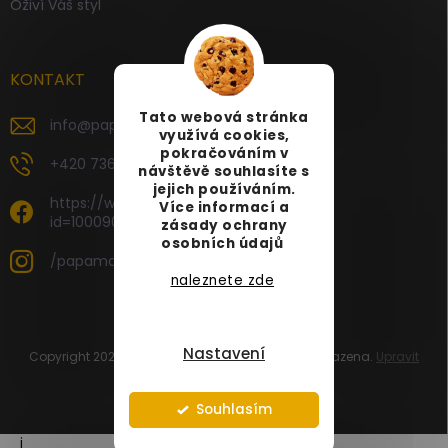
Oživí Váš styl
KONTAKT
Tato webová stránka
info
@
papamartin.cz
využívá cookies,
pokračováním v
+420 736 120 126
návštěvě souhlasíte s
jejich používáním.
https://www.facebook.com/profile.php?
Více informací a
id=100090696535887
zásady ochrany
osobních údajů
/papamartin.cz
naleznete zde
Nastavení
Copyright 2026
PAPA MARTIN
. Všechna práva vyhrazena.
Upravit
nastavení cookies
Vytvořil Shoptet
Souhlasím
i