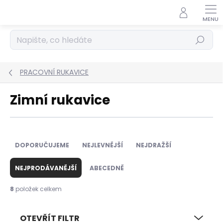
Přejít
na
obsah
Hledat
PRACOVNÍ RUKAVICE
Zimní rukavice
Ř
a
DOPORUČUJEME
NEJLEVNĚJŠÍ
NEJDRAŽŠÍ
z
e
NEJPRODÁVANĚJŠÍ
ABECEDNĚ
n
í
8
položek celkem
p
r
OTEVŘÍT FILTR
o