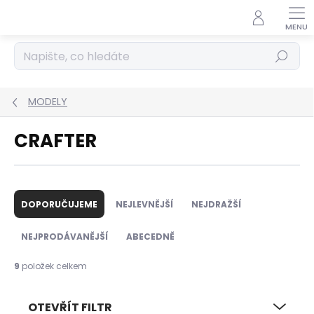
Přejít
na
obsah
Hledat
MODELY
CRAFTER
Ř
a
DOPORUČUJEME
NEJLEVNĚJŠÍ
NEJDRAŽŠÍ
z
e
NEJPRODÁVANĚJŠÍ
ABECEDNĚ
n
í
9
položek celkem
p
r
OTEVŘÍT FILTR
o