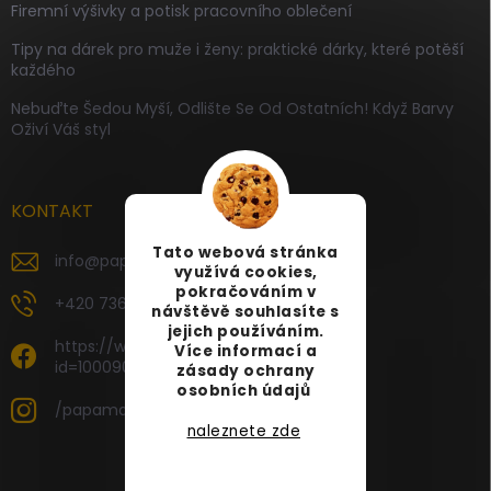
Firemní výšivky a potisk pracovního oblečení
Tipy na dárek pro muže i ženy: praktické dárky, které potěší
každého
Nebuďte Šedou Myší, Odlište Se Od Ostatních! Když Barvy
Oživí Váš styl
KONTAKT
Tato webová stránka
info
@
papamartin.cz
využívá cookies,
pokračováním v
+420 736 120 126
návštěvě souhlasíte s
jejich používáním.
https://www.facebook.com/profile.php?
Více informací a
id=100090696535887
zásady ochrany
osobních údajů
/papamartin.cz
naleznete zde