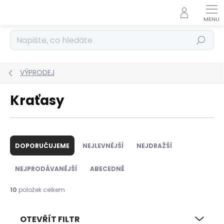
Přejít
na
obsah
Hledat
VÝPRODEJ
Kraťasy
Ř
a
DOPORUČUJEME
NEJLEVNĚJŠÍ
NEJDRAŽŠÍ
z
e
NEJPRODÁVANĚJŠÍ
ABECEDNĚ
n
í
10
položek celkem
p
r
OTEVŘÍT FILTR
o