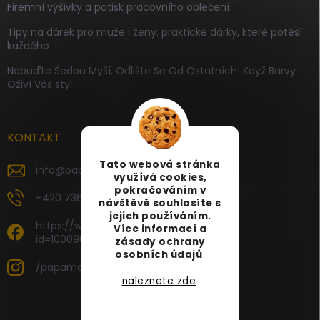
Firemní výšivky a potisk pracovního oblečení
Tipy na dárek pro muže i ženy: praktické dárky, které potěší
každého
Nebuďte Šedou Myší, Odlište Se Od Ostatních! Když Barvy
Oživí Váš styl
KONTAKT
Tato webová stránka
info
@
papamartin.cz
využívá cookies,
pokračováním v
+420 736 120 126
návštěvě souhlasíte s
jejich používáním.
https://www.facebook.com/profile.php?
Více informací a
id=100090696535887
zásady ochrany
osobních údajů
/papamartin.cz
naleznete zde