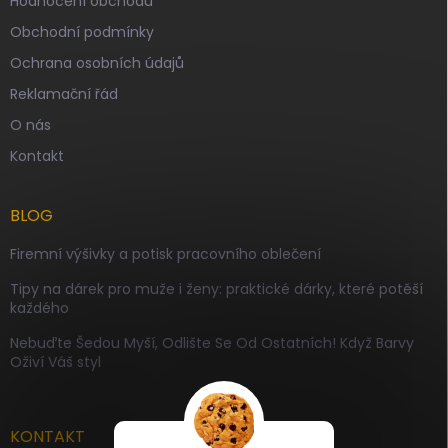
Hodnocení obchodu
Obchodní podmínky
Ochrana osobních údajů
Reklamační řád
O nás
Kontakt
BLOG
Firemní výšivky a potisk pracovního oblečení
Tipy na dárek pro muže i ženy: praktické dárky, které potěší
každého
Nebuďte Šedou Myší, Odlište Se Od Ostatních! Když Barvy
Oživí Váš styl
KONTAKT