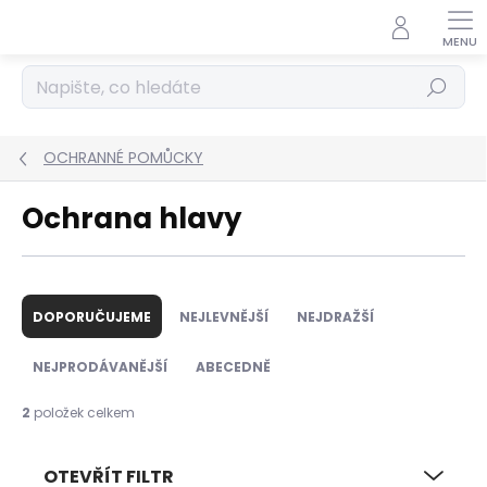
Přejít
na
obsah
Hledat
OCHRANNÉ POMŮCKY
Ochrana hlavy
Ř
a
DOPORUČUJEME
NEJLEVNĚJŠÍ
NEJDRAŽŠÍ
z
e
NEJPRODÁVANĚJŠÍ
ABECEDNĚ
n
í
2
položek celkem
p
r
OTEVŘÍT FILTR
o