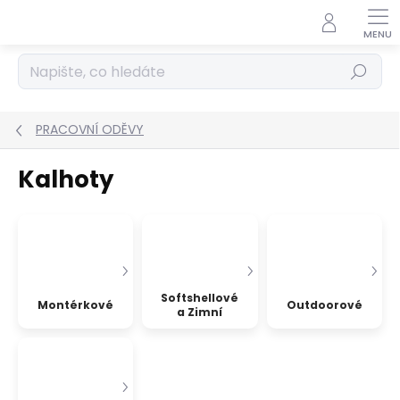
Přejít
na
obsah
Hledat
PRACOVNÍ ODĚVY
Kalhoty
Softshellové
Montérkové
Outdoorové
a Zimní