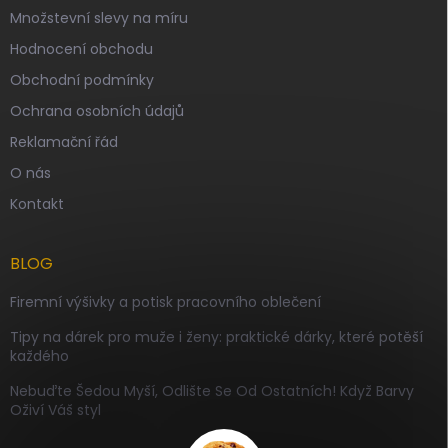
Množstevní slevy na míru
Hodnocení obchodu
Obchodní podmínky
Ochrana osobních údajů
Reklamační řád
O nás
Kontakt
BLOG
Firemní výšivky a potisk pracovního oblečení
Tipy na dárek pro muže i ženy: praktické dárky, které potěší
každého
Nebuďte Šedou Myší, Odlište Se Od Ostatních! Když Barvy
Oživí Váš styl