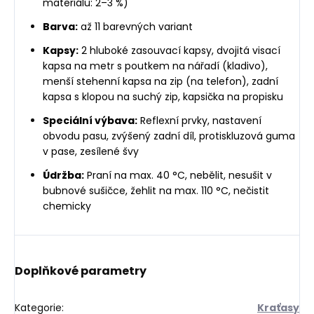
materiálu: 2–3 %)
Barva:
až 11 barevných variant
Kapsy:
2 hluboké zasouvací kapsy, dvojitá visací
kapsa na metr s poutkem na nářadí (kladivo),
menší stehenní kapsa na zip (na telefon), zadní
kapsa s klopou na suchý zip, kapsička na propisku
Speciální výbava:
Reflexní prvky, nastavení
obvodu pasu, zvýšený zadní díl, protiskluzová guma
v pase, zesílené švy
Údržba:
Praní na max. 40 °C, nebělit, nesušit v
bubnové sušičce, žehlit na max. 110 °C, nečistit
chemicky
Doplňkové parametry
Kategorie
:
Kraťasy