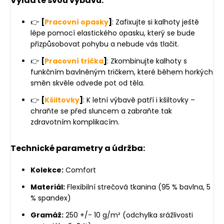
Vylaďte svou výbavu:
👉
[
Pracovní opasky
]
: Zafixujte si kalhoty ještě
lépe pomocí elastického opasku, který se bude
přizpůsobovat pohybu a nebude vás tlačit.
👉
[
Pracovní trička
]
: Zkombinujte kalhoty s
funkčním bavlněným tričkem, které během horkých
směn skvěle odvede pot od těla.
👉
[
Kšiltovky
]
: K letní výbavě patří i kšiltovky –
chraňte se před sluncem a zabraňte tak
zdravotním komplikacím.
Technické parametry a údržba:
Kolekce:
Comfort
Materiál:
Flexibilní strečová tkanina (95 % bavlna, 5
% spandex)
Gramáž:
250 +/- 10 g/m² (odchylka srážlivosti