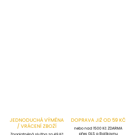
Vysoký podíl bavlny s elastanem
: Perfektně se
přizpůsobí každému vašemu pohybu, nikde
netáhnou a nechají kůži volně dýchat.
Zvýšený pas s protiskluzovou gumou
: Kalhoty
pevně drží na svém místě i při častém ohýbání
nebo práci v kleče, takže máte záda vždy chráněná.
nastavení obvodu pasu
: Vnitřní guma, kterou si
nastavíte tak jak vyhovuje právě vám.
DETAILNÍ INFORMACE
ZEPTAT SE
HLÍDAT
JEDNODUCHÁ VÝMĚNA
DOPRAVA JIŽ OD 59 KČ
/ VRÁCENÍ ZBOŽÍ
nebo nad 1500 Kč ZDARMA
přes GLS a Balíkovnu
Zpoplatněná služba za 49 Kč