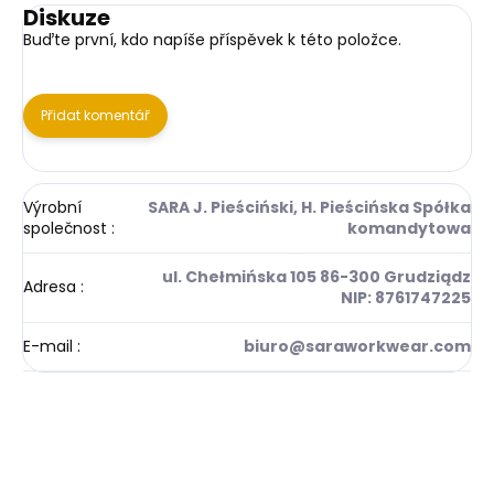
Diskuze
Buďte první, kdo napíše příspěvek k této položce.
Přidat komentář
Výrobní
SARA J. Pieściński, H. Pieścińska Spółka
společnost
:
komandytowa
ul. Chełmińska 105 86-300 Grudziądz
Adresa
:
NIP: 8761747225
E-mail
:
biuro@saraworkwear.com