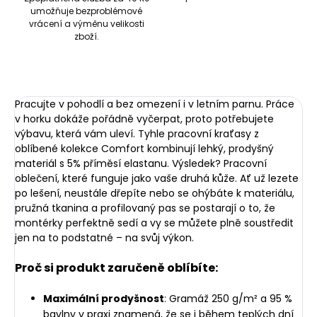
umožňuje bezproblémové
vrácení a výměnu velikosti
zboží.
Pracujte v pohodlí a bez omezení i v letním parnu. Práce
v horku dokáže pořádně vyčerpat, proto potřebujete
výbavu, která vám uleví. Tyhle pracovní kraťasy z
oblíbené kolekce Comfort kombinují lehký, prodyšný
materiál s 5% příměsí elastanu. Výsledek? Pracovní
oblečení, které funguje jako vaše druhá kůže. Ať už lezete
po lešení, neustále dřepíte nebo se ohýbáte k materiálu,
pružná tkanina a profilovaný pas se postarají o to, že
montérky perfektně sedí a vy se můžete plně soustředit
jen na to podstatné – na svůj výkon.
Proč si produkt zaručeně oblíbíte:
Maximální prodyšnost
: Gramáž 250 g/m² a 95 %
bavlny v praxi znamená, že se i během teplých dní