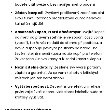
budete cítit svěže a bez nepříjemného pocení.
Záda v bezpečí
: Zvýšený profilovaný zadní pas plní
svou funkci, zatímco protiskluzová guma nedovolí
kalhotám sjíždět.
odsazená kapsa, která dává smysl
: Dvojitá kapsa
na metr na pravém stehně je ve spodní části volná
(visací), takže vás netlačí do stehna při podřepu, a
navíc disponuje pevným poutkem na nářadí. na
Levém stejně menší kapsa na zip např. pro telefon,
2x vsazené klínové kapsy a 1x zadní kapsa s klopou
Nezničitelné detaily
: Zesílené švy vydrží pořádný
zápřah a garantují, že se vám kalhoty v kritických
místech jen tak neroztrhnou.
Vyšší bezpečnost
: Decentní, ale efektivní reflexní
prvky zajistí vaši dobrou viditelnost kdekoliv budete
kraťasy využívat.