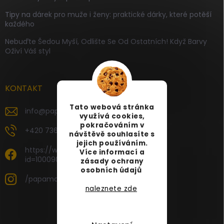
Tipy na dárek pro muže i ženy: praktické dárky, které potěší
každého
Nebuďte Šedou Myší, Odlište Se Od Ostatních! Když Barvy
Oživí Váš styl
KONTAKT
Tato webová stránka
info
@
papamartin.cz
využívá cookies,
pokračováním v
+420 736 120 126
návštěvě souhlasíte s
jejich používáním.
https://www.facebook.com/profile.php?
Více informací a
id=100090696535887
zásady ochrany
osobních údajů
/papamartin.cz
naleznete zde