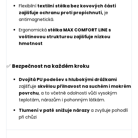
Flexibilní
textilní stélka bez kovových částí
zajišťuje ochranu proti propíchnutí,
je
antimagnetická.
Ergonomická
stélka MAX COMFORT LINE s
voštinovou strukturou zajišťuje nízkou
hmotnost
✅
Bezpečnost na každém kroku
Dvojitá PU podešev s hlubokými drážkami
zajišťuje
skvělou přilnavost na suchém i mokrém
povrchu
, a to včetně odolnosti vůči vysokým
teplotám, nárazům i pohonným látkám.
Tlumení v patě
snižuje nárazy
a zvyšuje pohodlí
při chůzi