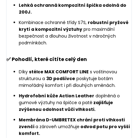
Lehká ochranná kompozitní špička odolná do
200J.
Kombinace ochranné třídy S7S,
robustní pryžové
krytí a kompozitní výztuhy
pro maximální
bezpečnost a dlouhou životnost v náročných
podmínkách.
✅
Pohodlí, které cítíte celý den
Díky
stélce MAX COMFORT LINE
s voštinovou
strukturou a
3D podšívce
poskytuje botám
mimořádný komfort i při dlouhých směnách.
Hydrofobní kůže Action Leather
doplněná o
gumové výztuhy na špičce a patě
zajišťuje
zvýšenou odolnost vůči vlhkosti.
Membrána D-UMBRETEX chrání proti vlhkosti
zvenčí
a zároveň umožňuje
odvod potu pro vyšší
komfort.