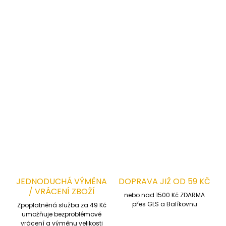
Prodyšná 3D podšívka
zajišťuje skvělou
ventilace
Lehká
,
antimagnetická bezkovová konstrukce
👉 Vhodné použití:
Těžký průmysl, stavebnictví, údržba, sklady,
montáže
DETAILNÍ INFORMACE
ZEPTAT SE
HLÍDAT
JEDNODUCHÁ VÝMĚNA
DOPRAVA JIŽ OD 59 KČ
/ VRÁCENÍ ZBOŽÍ
nebo nad 1500 Kč ZDARMA
přes GLS a Balíkovnu
Zpoplatněná služba za 49 Kč
umožňuje bezproblémové
vrácení a výměnu velikosti