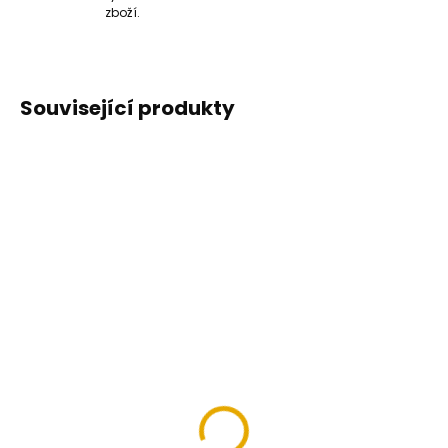
zboží.
Související produkty
Deodorant do obuvi
Čistící pěna na obuv