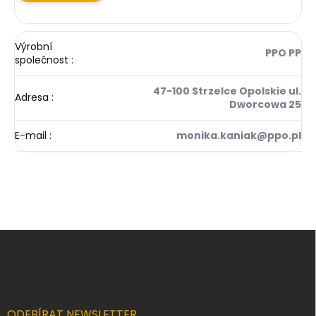
Výrobní
PPO PP
společnost
:
47-100 Strzelce Opolskie ul.
Adresa
:
Dworcowa 25
E-mail
:
monika.kaniak@ppo.pl
Z
á
p
a
t
í
ODEBÍRAT NEWSLETTER