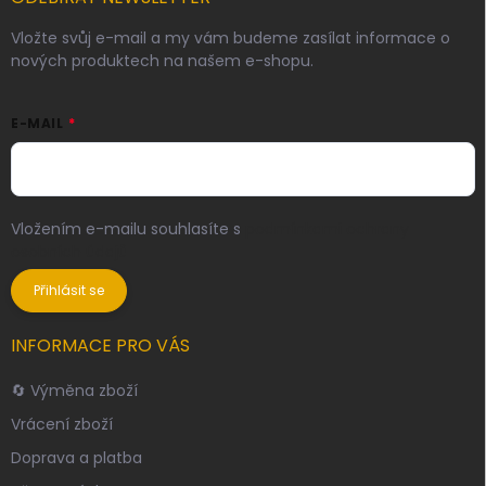
Vložte svůj e-mail a my vám budeme zasílat informace o
nových produktech na našem e-shopu.
E-MAIL
Vložením e-mailu souhlasíte s
podmínkami ochrany
osobních údajů
Přihlásit se
INFORMACE PRO VÁS
🔄 Výměna zboží
Vrácení zboží
Doprava a platba