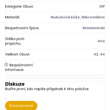
Kategorie Obuvi
:
S1P
Materiál
:
Nubuková kůže, Mikrovlákno
Bezpečnostní Špice
:
Sklolaminát
Stélka proti
Ano
propichu
:
Velikost Obuvi
:
42, 44
?
Bezpečnostní
informace
:
Diskuze
Buďte první, kdo napíše příspěvek k této položce.
Přidat komentář