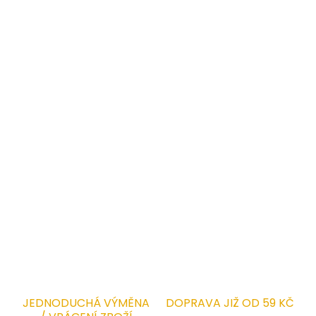
Rovnoměrné rozložení tlaku při pohybu i stání
Speciálně tvarovaná pata chrání nohu před
vybočením
👉
Vhodné použití:
Výroba, elektrotechnický průmysl, montáže, logistika,
sklady, servisní provozy, lehký průmysl.
Vhodné pro
suchá a čistá pracoviště s potřebou lehké,
ergonomicky tvarované a hygienicky bezpečné
obuvi.
DETAILNÍ INFORMACE
ZEPTAT SE
HLÍDAT
JEDNODUCHÁ VÝMĚNA
DOPRAVA JIŽ OD 59 KČ