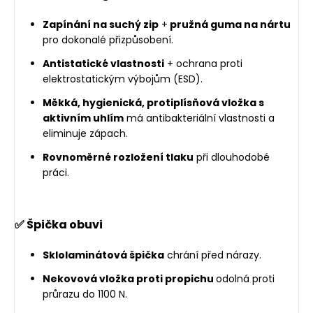
Zapínání na suchý zip
+
pružná guma na nártu
pro dokonalé přizpůsobení.
Antistatické vlastnosti
+ ochrana proti
elektrostatickým výbojům (ESD).
Měkká, hygienická, protiplísňová vložka s
aktivním uhlím
má antibakteriální vlastnosti a
eliminuje zápach.
Rovnoměrné rozložení tlaku
při dlouhodobé
práci.
✅ Špička obuvi
Sklolaminátová špička
chrání před nárazy.
Nekovová vložka proti propichu
odolná proti
průrazu do 1100 N.