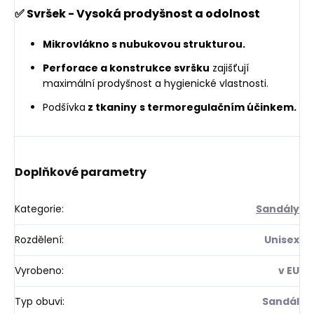
✅ Svršek - Vysoká prodyšnost a odolnost
Mikrovlákno s nubukovou strukturou.
Perforace a konstrukce svršku
zajišťují
maximální prodyšnost a hygienické vlastnosti.
Podšívka
z tkaniny
s termoregulačním účinkem.
Doplňkové parametry
Kategorie
:
Sandály
Rozdělení
:
Unisex
Vyrobeno
:
v EU
Typ obuvi
:
Sandál