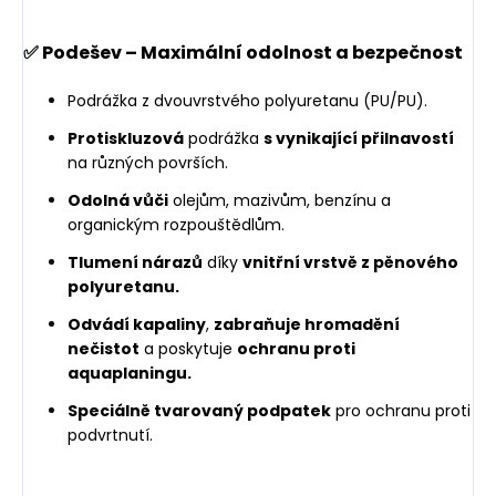
✅ Podešev – Maximální odolnost a bezpečnost
Podrážka z dvouvrstvého polyuretanu (PU/PU).
Protiskluzová
podrážka
s vynikající přilnavostí
na různých površích.
Odolná vůči
olejům, mazivům, benzínu a
organickým rozpouštědlům.
Tlumení nárazů
díky
vnitřní vrstvě z pěnového
polyuretanu.
Odvádí kapaliny
,
zabraňuje hromadění
nečistot
a poskytuje
ochranu proti
aquaplaningu.
Speciálně tvarovaný podpatek
pro ochranu proti
podvrtnutí.