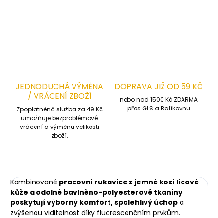
DETAILNÍ INFORMACE
ZEPTAT SE
HLÍDAT
JEDNODUCHÁ VÝMĚNA
DOPRAVA JIŽ OD 59 KČ
/ VRÁCENÍ ZBOŽÍ
nebo nad 1500 Kč ZDARMA
přes GLS a Balíkovnu
Zpoplatněná služba za 49 Kč
umožňuje bezproblémové
vrácení a výměnu velikosti
zboží.
Kombinované
pracovní rukavice z jemné kozí lícové
kůže a odolné bavlněno-polyesterové tkaniny
poskytují výborný komfort, spolehlivý úchop
a
zvýšenou viditelnost díky fluorescenčním prvkům.