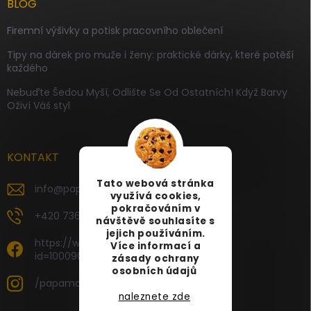
BLOG
Firemní výšivky a potisk pracovního oblečení
Tipy na dárek pro muže i ženy: praktické dárky, které potěší
každého
Nebuďte Šedou Myší, Odlište Se Od Ostatních! Když Barvy
Oživí Váš styl
KONTAKT
Tato webová stránka
info
@
papamartin.cz
využívá cookies,
pokračováním v
+420 736 120 126
návštěvě souhlasíte s
jejich používáním.
https://www.facebook.com/profile.php?
Více informací a
id=100090696535887
zásady ochrany
osobních údajů
/papamartin.cz
naleznete zde