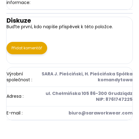
informace
:
Diskuze
Buďte první, kdo napíše příspěvek k této položce.
Přidat komentář
Výrobní
SARA J. Pieściński, H. Pieścińska Spółka
společnost
:
komandytowa
ul. Chełmińska 105 86-300 Grudziądz
Adresa
:
NIP: 8761747225
E-mail
:
biuro@saraworkwear.com