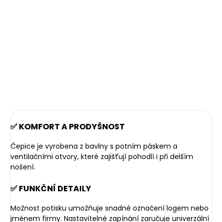
hnědá / tmavě šedá
120 Kč
od
od 99,17 Kč bez DPH
1 389 Kč
1 147,93 Kč bez DPH
Detail
Detail
✅ KOMFORT A PRODYŠNOST
Čepice je vyrobena z bavlny s potním páskem a
ventilačními otvory, které zajišťují pohodlí i při delším
nošení.
✅ FUNKČNÍ DETAILY
Možnost potisku umožňuje snadné označení logem nebo
jménem firmy. Nastavitelné zapínání zaručuje univerzální