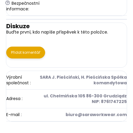
?
Bezpečnostní
informace
:
Diskuze
Buďte první, kdo napíše příspěvek k této položce.
Přidat komentář
Výrobní
SARA J. Pieściński, H. Pieścińska Spółka
společnost
:
komandytowa
ul. Chełmińska 105 86-300 Grudziądz
Adresa
:
NIP: 8761747225
E-mail
:
biuro@saraworkwear.com