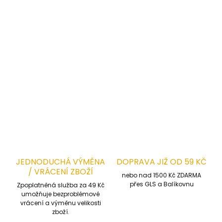
Kolekce:
COMFORT PLUS
Materiál:
100 % bavlna
Gramáž:
300 ± 10 g/m²
DETAILNÍ INFORMACE
ZEPTAT SE
HLÍDAT
JEDNODUCHÁ VÝMĚNA
DOPRAVA JIŽ OD 59 KČ
/ VRÁCENÍ ZBOŽÍ
nebo nad 1500 Kč ZDARMA
přes GLS a Balíkovnu
Zpoplatněná služba za 49 Kč
umožňuje bezproblémové
vrácení a výměnu velikosti
zboží.