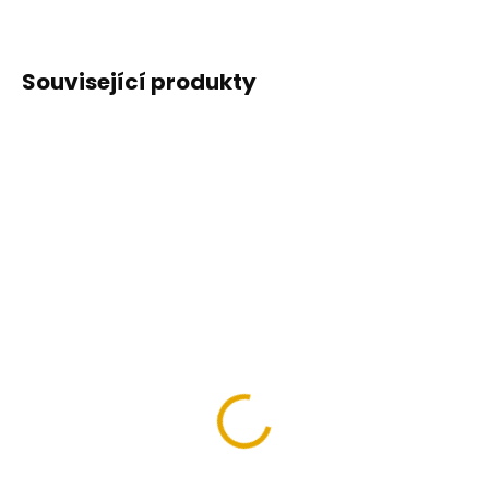
Související produkty
Bavlněné tričko VILS
Hybridní mikina
grafitové
COMFORT PLUS