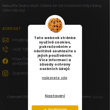
Nebuďte Šedou Myší, Odlište Se Od Ostatních! Když Barvy
Oživí Váš styl
KONTAKT
Tato webová stránka
info
@
papamartin.cz
využívá cookies,
pokračováním v
+420 736 120 126
návštěvě souhlasíte s
jejich používáním.
https://www.facebook.com/profile.php?
Více informací a
id=100090696535887
zásady ochrany
osobních údajů
/papamartin.cz
naleznete zde
Nastavení
Copyright 2026
PAPA MARTIN
. Všechna práva vyhrazena.
Upravit
nastavení cookies
Vytvořil Shoptet
Souhlasím