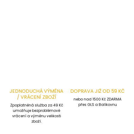
použití
👉
Vhodné použití:
Práce ve výškách, stavebnictví, průmyslové provozy,
montáže, údržba.
DETAILNÍ INFORMACE
ZEPTAT SE
HLÍDAT
JEDNODUCHÁ VÝMĚNA
DOPRAVA JIŽ OD 59 KČ
/ VRÁCENÍ ZBOŽÍ
nebo nad 1500 Kč ZDARMA
přes GLS a Balíkovnu
Zpoplatněná služba za 49 Kč
umožňuje bezproblémové
vrácení a výměnu velikosti
zboží.