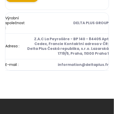
Výrobní
společnost
DELTA PLUS GROUP
:
Z.A.C La Peyrolière - BP 140 - 84405 Apt
Cedex, Francie Kontaktní adresa v ČR:
Adresa
:
Delta Plus Česká republika, s.r.o. Lazarská
1719/5, Praha, 11000 Praha 1
E-mail
:
information@deltaplus.fr
Z
á
p