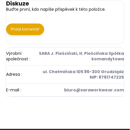
Diskuze
Buďte první, kdo napíše příspěvek k této položce.
Přidat komentář
Výrobní
SARA J. Pieściński, H. Pieścińska Spółka
společnost
:
komandytowa
ul. Chełmińska 105 86-300 Grudziądz
Adresa
:
NIP: 8761747225
E-mail
:
biuro@saraworkwear.com