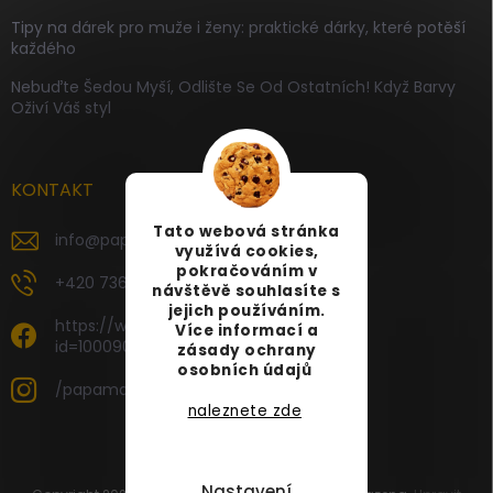
Tipy na dárek pro muže i ženy: praktické dárky, které potěší
každého
Nebuďte Šedou Myší, Odlište Se Od Ostatních! Když Barvy
Oživí Váš styl
KONTAKT
Tato webová stránka
info
@
papamartin.cz
využívá cookies,
pokračováním v
+420 736 120 126
návštěvě souhlasíte s
jejich používáním.
https://www.facebook.com/profile.php?
Více informací a
id=100090696535887
zásady ochrany
osobních údajů
/papamartin.cz
naleznete zde
Nastavení