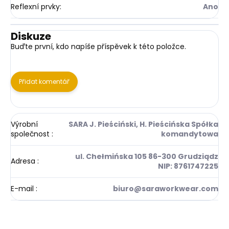
Reflexní prvky
:
Ano
Diskuze
Buďte první, kdo napíše příspěvek k této položce.
Přidat komentář
Výrobní
SARA J. Pieściński, H. Pieścińska Spółka
společnost
:
komandytowa
ul. Chełmińska 105 86-300 Grudziądz
Adresa
:
NIP: 8761747225
E-mail
:
biuro@saraworkwear.com