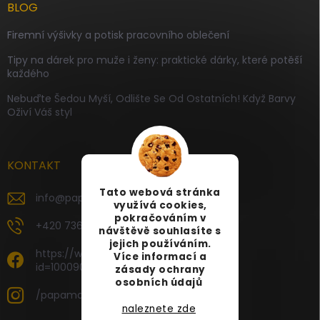
BLOG
Firemní výšivky a potisk pracovního oblečení
Tipy na dárek pro muže i ženy: praktické dárky, které potěší
každého
Nebuďte Šedou Myší, Odlište Se Od Ostatních! Když Barvy
Oživí Váš styl
KONTAKT
Tato webová stránka
info
@
papamartin.cz
využívá cookies,
pokračováním v
+420 736 120 126
návštěvě souhlasíte s
jejich používáním.
https://www.facebook.com/profile.php?
Více informací a
id=100090696535887
zásady ochrany
osobních údajů
/papamartin.cz
naleznete zde