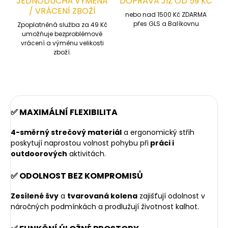
JEDNODUCHÁ VÝMĚNA
DOPRAVA JIŽ OD 59 KČ
/ VRÁCENÍ ZBOŽÍ
nebo nad 1500 Kč ZDARMA
přes GLS a Balíkovnu
Zpoplatněná služba za 49 Kč
umožňuje bezproblémové
vrácení a výměnu velikosti
zboží.
✅ MAXIMÁLNÍ FLEXIBILITA
4-směrný strečový materiál
a ergonomický střih
poskytují naprostou volnost pohybu při
práci i
outdoorových
aktivitách.
✅ ODOLNOST BEZ KOMPROMISŮ
Zesílené švy
a
tvarovaná kolena
zajišťují odolnost v
náročných podmínkách a prodlužují životnost kalhot.