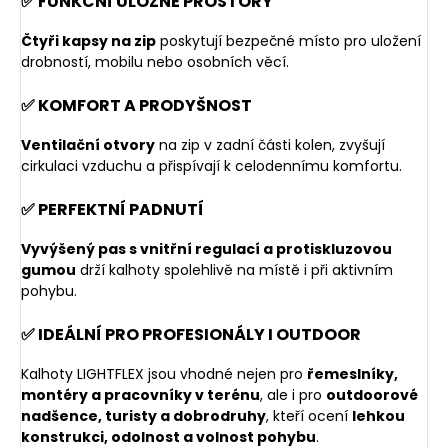
✅ FUNKČNÍ ÚLOŽNÉ PROSTORY
Čtyři kapsy na zip
poskytují bezpečné místo pro uložení
drobností, mobilu nebo osobních věcí.
✅ KOMFORT A PRODYŠNOST
Ventilační otvory
na zip v zadní části kolen, zvyšují
cirkulaci vzduchu a přispívají k celodennímu komfortu.
✅ PERFEKTNÍ PADNUTÍ
Vyvýšený pas s vnitřní regulací a protiskluzovou
gumou
drží kalhoty spolehlivě na místě i při aktivním
pohybu.
✅ IDEÁLNÍ PRO PROFESIONÁLY I OUTDOOR
Kalhoty LIGHTFLEX jsou vhodné nejen pro
řemeslníky,
montéry a pracovníky v terénu
, ale i pro
outdoorové
nadšence, turisty a dobrodruhy
, kteří ocení
lehkou
konstrukci, odolnost a volnost pohybu
.