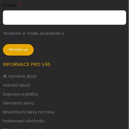
E-MAIL
Vložením e-mailu souhlasíte s
podmínkami ochrany
osobních údajů
Přihlásit se
INFORMACE PRO VÁS
🔄 Výměna zboží
Vrácení zboží
Doprava a platba
Věrnostní sleva
Množstevní slevy na míru
Hodnocení obchodu