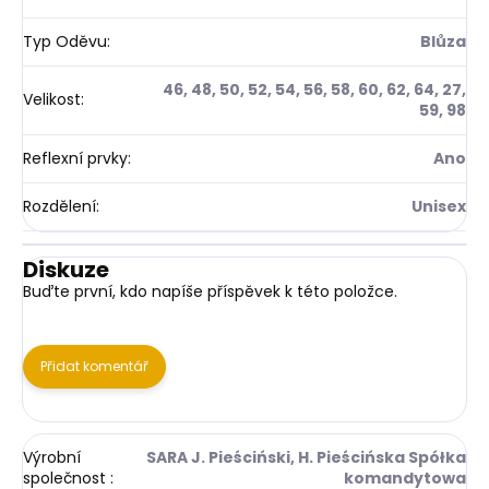
Typ Oděvu
:
Blůza
46, 48, 50, 52, 54, 56, 58, 60, 62, 64, 27,
Velikost
:
59, 98
Reflexní prvky
:
Ano
Rozdělení
:
Unisex
Diskuze
Buďte první, kdo napíše příspěvek k této položce.
Přidat komentář
Výrobní
SARA J. Pieściński, H. Pieścińska Spółka
společnost
:
komandytowa