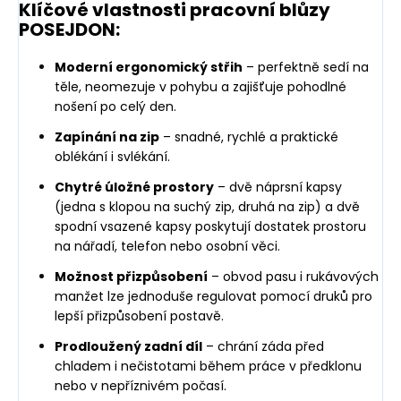
Klíčové vlastnosti pracovní blůzy
POSEJDON:
Moderní ergonomický střih
– perfektně sedí na
těle, neomezuje v pohybu a zajišťuje pohodlné
nošení po celý den.
Zapínání na zip
– snadné, rychlé a praktické
oblékání i svlékání.
Chytré úložné prostory
– dvě náprsní kapsy
(jedna s klopou na suchý zip, druhá na zip) a dvě
spodní vsazené kapsy poskytují dostatek prostoru
na nářadí, telefon nebo osobní věci.
Možnost přizpůsobení
– obvod pasu i rukávových
manžet lze jednoduše regulovat pomocí druků pro
lepší přizpůsobení postavě.
Prodloužený zadní díl
– chrání záda před
chladem i nečistotami během práce v předklonu
nebo v nepříznivém počasí.