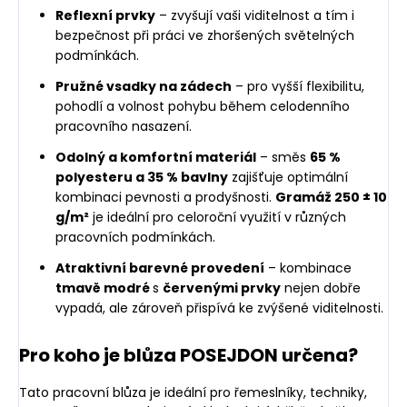
Reflexní prvky
– zvyšují vaši viditelnost a tím i
bezpečnost při práci ve zhoršených světelných
podmínkách.
Pružné vsadky na zádech
– pro vyšší flexibilitu,
pohodlí a volnost pohybu během celodenního
pracovního nasazení.
Odolný a komfortní materiál
– směs
65 %
polyesteru a 35 % bavlny
zajišťuje optimální
kombinaci pevnosti a prodyšnosti.
Gramáž 250 ± 10
g/m²
je ideální pro celoroční využití v různých
pracovních podmínkách.
Atraktivní barevné provedení
– kombinace
tmavě modré
s
červenými prvky
nejen dobře
vypadá, ale zároveň přispívá ke zvýšené viditelnosti.
Pro koho je blůza POSEJDON určena?
Tato pracovní blůza je ideální pro řemeslníky, techniky,