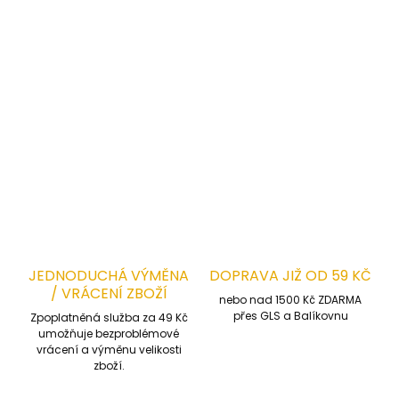
g/m²
✔
Barva
: Tmavě modrá + červené prvky
POSEJDON
– pracovní blůza, která vás podrží v každé
situaci. 👷‍♂️🛠️✨
DETAILNÍ INFORMACE
ZEPTAT SE
HLÍDAT
JEDNODUCHÁ VÝMĚNA
DOPRAVA JIŽ OD 59 KČ
/ VRÁCENÍ ZBOŽÍ
nebo nad 1500 Kč ZDARMA
přes GLS a Balíkovnu
Zpoplatněná služba za 49 Kč
umožňuje bezproblémové
vrácení a výměnu velikosti
zboží.