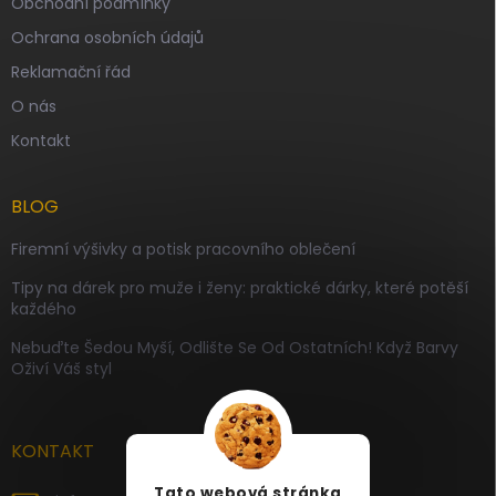
Obchodní podmínky
Ochrana osobních údajů
Reklamační řád
O nás
Kontakt
BLOG
Firemní výšivky a potisk pracovního oblečení
Tipy na dárek pro muže i ženy: praktické dárky, které potěší
každého
Nebuďte Šedou Myší, Odlište Se Od Ostatních! Když Barvy
Oživí Váš styl
KONTAKT
Tato webová stránka