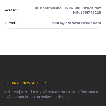
ul. Chełmińska 105 86-300 Grudziądz
Adresa
:
NIP: 8761747225
E-mail
:
biuro@saraworkwear.com
Z
á
p
a
t
í
ODEBÍRAT NEWSLETTER
Vložte svůj e-mail a my vám budeme zasílat informace o
nových produktech na našem e-shopu.