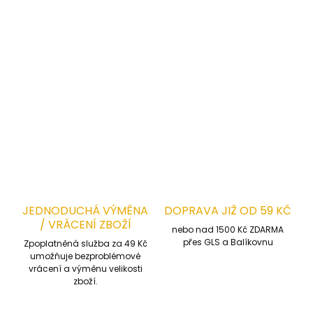
dvě našité kapsy na nářadí vyztužené látkou kordura
pod nimi dvě klínové kapsy
dvě boční multifunkční kapsy
poutko na nářadí
profilované kolena z pevnou látkou kordura
trojité švy v namáhaných oblastech
ZEPTAT SE
HLÍDAT
JEDNODUCHÁ VÝMĚNA
DOPRAVA JIŽ OD 59 KČ
/ VRÁCENÍ ZBOŽÍ
nebo nad 1500 Kč ZDARMA
přes GLS a Balíkovnu
Zpoplatněná služba za 49 Kč
umožňuje bezproblémové
vrácení a výměnu velikosti
zboží.