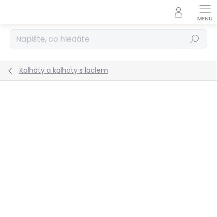
Přejít
na
obsah
Hledat
Kalhoty a kalhoty s laclem
Podrobnosti hodnocení
Neohodnoceno
VÝPRODEJ