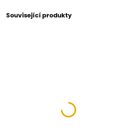
Související produkty
VÝPRODEJ
Pracovní kalhoty s
laclem GLADIATOR,
černé