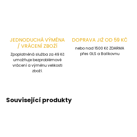
ZEPTAT SE
HLÍDAT
JEDNODUCHÁ VÝMĚNA
DOPRAVA JIŽ OD 59 KČ
/ VRÁCENÍ ZBOŽÍ
nebo nad 1500 Kč ZDARMA
přes GLS a Balíkovnu
Zpoplatněná služba za 49 Kč
umožňuje bezproblémové
vrácení a výměnu velikosti
zboží.
Související produkty
TOP PRODUKT
TOP PRODUKT