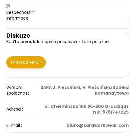
?
Bezpečnostní
informace
:
Diskuze
Buďte první, kdo napíše příspěvek k této položce.
Přidat komentář
Výrobní
SARA J. Pieściński, H. Pieścińska Spółka
společnost
:
komandytowa
ul. Chełmińska 105 86-300 Grudziądz
Adresa
:
NIP: 8761747225
E-mail
:
biuro@saraworkwear.com