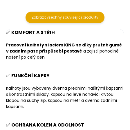
Zobrazit všechny související produkty
✅
KOMFORT A STŘIH
Pracovní kalhoty s laclem KING
se díky pružné gumě
v zadním pase přizpůsobí postavě
a zajistí pohodlné
nošení po celý den.
✅
FUNKČNÍ KAPSY
Kalhoty jsou vybaveny dvěma předními našitými kapsami
s kontrastními sklady, kapsou na levé nohavici krytou
klopou na suchý zip, kapsou na metr a dvěma zadními
kapsami.
✅
OCHRANA KOLEN A ODOLNOST