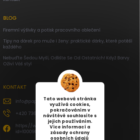
BLOG
Firemní výšivky a potisk pracovního oblečení
Tipy na dárek pro muže i ženy: praktické dárky, které potěší
každého
Nebuďte Šedou Myší, Odlište Se Od Ostatních! Když Barvy
Oživí Váš styl
KONTAKT
Tato webová stránka
info
@
papamartin.cz
využívá cookies,
pokračováním v
+420 736 120 126
návštěvě souhlasíte s
jejich používáním.
https://www.facebook.com/profile.php?
Více informací a
id=100090696535887
zásady ochrany
osobních údajů