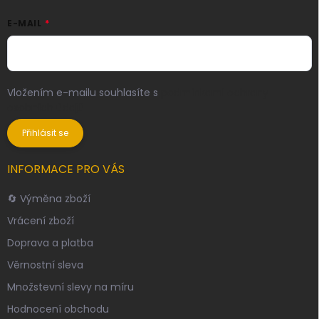
E-MAIL
Vložením e-mailu souhlasíte s
podmínkami ochrany
osobních údajů
Přihlásit se
INFORMACE PRO VÁS
🔄 Výměna zboží
Vrácení zboží
Doprava a platba
Věrnostní sleva
Množstevní slevy na míru
Hodnocení obchodu