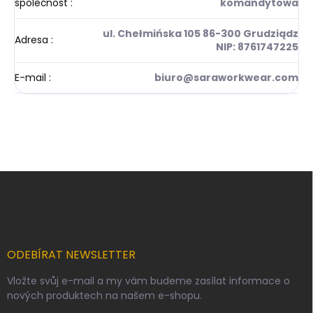
společnost
:
komandytowa
ul. Chełmińska 105 86-300 Grudziądz
Adresa
:
NIP: 8761747225
E-mail
:
biuro@saraworkwear.com
Z
á
p
a
t
í
ODEBÍRAT NEWSLETTER
Vložte svůj e-mail a my vám budeme zasílat informace o
nových produktech na našem e-shopu.