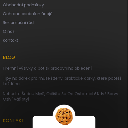
Obchodní podmínky
Ochrana osobních údajů
Reklamační řád
O nás
Kontakt
BLOG
Firemní výšivky a potisk pracovního oblečení
Tipy na dárek pro muže i ženy: praktické dárky, které potěší
každého
Nebuďte Šedou Myší, Odlište Se Od Ostatních! Když Barvy
Oživí Váš styl
KONTAKT