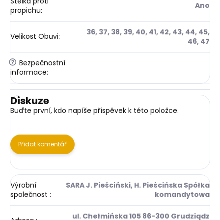
Stélka proti
Ano
propichu
:
36, 37, 38, 39, 40, 41, 42, 43, 44, 45,
Velikost Obuvi
:
46, 47
?
Bezpečnostní
informace
:
Diskuze
Buďte první, kdo napíše příspěvek k této položce.
Přidat komentář
Výrobní
SARA J. Pieściński, H. Pieścińska Spółka
společnost
:
komandytowa
ul. Chełmińska 105 86-300 Grudziądz