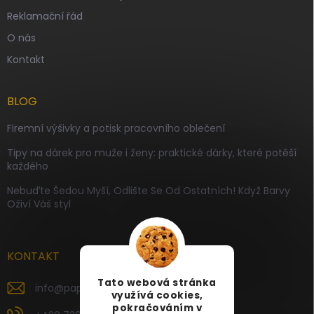
Reklamační řád
O nás
Kontakt
BLOG
Firemní výšivky a potisk pracovního oblečení
Tipy na dárek pro muže i ženy: praktické dárky, které potěší
každého
Nebuďte Šedou Myší, Odlište Se Od Ostatních! Když Barvy
Oživí Váš styl
KONTAKT
Tato webová stránka
info
@
papamartin.cz
využívá cookies,
pokračováním v