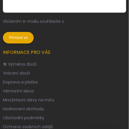
Vložením e-mailu souhlasíte s
podmínkami ochrany
osobních údajů
Přihlásit se
INFORMACE PRO VÁS
🔄 Výměna zboží
Vrácení zboží
Doprava a platba
Věrnostní sleva
Množstevní slevy na míru
Hodnocení obchodu
Obchodní podmínky
Ochrana osobních údajů