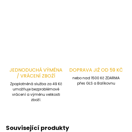
prodyšnost, nízká hmotnost a celodenní pohodlí ve
spojení s bezpečnostními prvky bez použití kovu.
DETAILNÍ INFORMACE
ZEPTAT SE
HLÍDAT
JEDNODUCHÁ VÝMĚNA
DOPRAVA JIŽ OD 59 KČ
/ VRÁCENÍ ZBOŽÍ
nebo nad 1500 Kč ZDARMA
přes GLS a Balíkovnu
Zpoplatněná služba za 49 Kč
umožňuje bezproblémové
vrácení a výměnu velikosti
zboží.
Související produkty