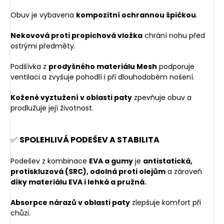
Obuv je vybavena
kompozitní ochrannou špičkou
.
Nekovová proti propichová vložka
chrání nohu před
ostrými předměty.
Podšívka z
prodyšného materiálu Mesh
podporuje
ventilaci a zvyšuje pohodlí i při dlouhodobém nošení.
Kožené vyztužení v oblasti paty
zpevňuje obuv a
prodlužuje její životnost.
✅
SPOLEHLIVÁ PODEŠEV A STABILITA
Podešev z kombinace
EVA a gumy
je
antistatická,
protiskluzová (SRC), odolná proti olejům
a zároveň
díky materiálu EVA i lehká a pružná.
Absorpce nárazů v oblasti paty
zlepšuje komfort při
chůzi.