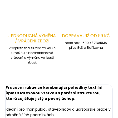
ZEPTAT SE
HLÍDAT
JEDNODUCHÁ VÝMĚNA
DOPRAVA JIŽ OD 59 KČ
/ VRÁCENÍ ZBOŽÍ
nebo nad 1500 Kč ZDARMA
přes GLS a Balíkovnu
Zpoplatněná služba za 49 Kč
umožňuje bezproblémové
vrácení a výměnu velikosti
zboží.
Pracovní rukavice kombinující pohodlný textilní
úplet s latexovou vrstvou s porézní strukturou,
která zajišťuje jistý a pevný úchop.
Ideální pro manipulaci, stavebnictví a údržbářské práce v
náročnějších podmínkách.