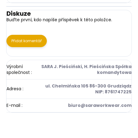
Diskuze
Buďte první, kdo napíše příspěvek k této položce.
Přidat komentář
Výrobní
SARA J. Pieściński, H. Pieścińska Spółka
společnost
:
komandytowa
ul. Chełmińska 105 86-300 Grudziądz
Adresa
:
NIP: 8761747225
E-mail
:
biuro@saraworkwear.com