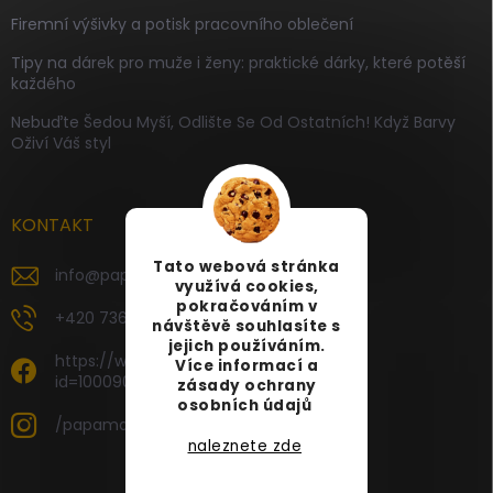
Firemní výšivky a potisk pracovního oblečení
Tipy na dárek pro muže i ženy: praktické dárky, které potěší
každého
Nebuďte Šedou Myší, Odlište Se Od Ostatních! Když Barvy
Oživí Váš styl
KONTAKT
Tato webová stránka
info
@
papamartin.cz
využívá cookies,
pokračováním v
+420 736 120 126
návštěvě souhlasíte s
jejich používáním.
https://www.facebook.com/profile.php?
Více informací a
id=100090696535887
zásady ochrany
osobních údajů
/papamartin.cz
naleznete zde