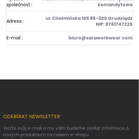
společnost
:
komandytowa
ul. Chełmińska 105 86-300 Grudziądz
Adresa
:
NIP: 8761747225
E-mail
:
biuro@saraworkwear.com
Z
á
p
a
t
í
ODEBÍRAT NEWSLETTER
Vložte svůj e-mail a my vám budeme zasílat informace o
nových produktech na našem e-shopu.