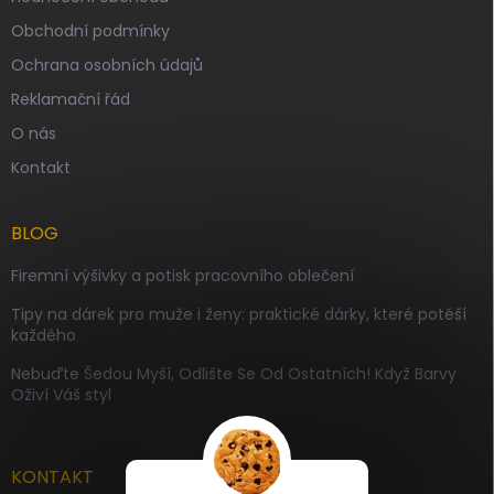
Obchodní podmínky
Ochrana osobních údajů
Reklamační řád
O nás
Kontakt
BLOG
Firemní výšivky a potisk pracovního oblečení
Tipy na dárek pro muže i ženy: praktické dárky, které potěší
každého
Nebuďte Šedou Myší, Odlište Se Od Ostatních! Když Barvy
Oživí Váš styl
KONTAKT