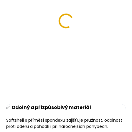
Bavlněné pracovní
Bavlněné pracovní
kraťasy BOSMAN,
kalhoty BOSMAN,
tmavě modré
tmavě modré
(Velikost 54/XL)
407 Kč
617 Kč
336,36 Kč bez DPH
509,92 Kč bez DPH
Detail
Detail
✅
Odolný a přizpůsobivý materiál
Softshell s příměsí spandexu zajišťuje pružnost, odolnost
proti oděru a pohodlí i při náročnějších pohybech.