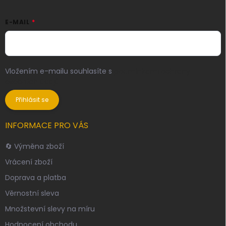
E-MAIL
Vložením e-mailu souhlasíte s
podmínkami ochrany
osobních údajů
Přihlásit se
INFORMACE PRO VÁS
🔄 Výměna zboží
Vrácení zboží
Doprava a platba
Věrnostní sleva
Množstevní slevy na míru
Hodnocení obchodu