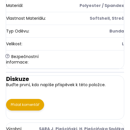
Materiál
:
Polyester / Spandex
Vlastnost Materiálu
:
Softshell, Streč
Typ Oděvu
:
Bunda
Velikost
:
L
?
Bezpečnostní
informace
:
Diskuze
Buďte první, kdo napíše příspěvek k této položce.
Přidat komentář
Výrobní
SARA J. Pieściński, H. Pieścińska Spółka