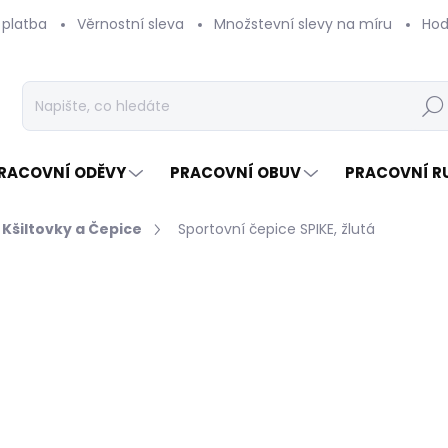
 platba
Věrnostní sleva
Množstevní slevy na míru
Hod
Hleda
RACOVNÍ ODĚVY
PRACOVNÍ OBUV
PRACOVNÍ R
Kšiltovky a Čepice
Sportovní čepice SPIKE, žlutá
Neohodnoceno
Podrobnosti hodnocení
ZNAČKA:
PRO
NOVINKA
10
86,7
Měrn
SKLA
cena:
PRA