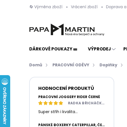
Přejít
🔄 Výměna zboží
Vrácení zboží
Doprava a
na
obsah
DÁRKOVÉ POUKAZY 🎫
VÝPRODEJ
P
Domů
PRACOVNÍ ODĚVY
Doplňky
P
o
HODNOCENÍ PRODUKTŮ
s
t
PRACOVNÍ JOGGERY RIDER ČERNÉ
r
RADKA BŘICHÁČKOVÁ
a
Super střih i kvalita...
n
n
PÁNSKÉ BOXERKY CATERPILLAR, ČERNÉ / ŠEDÉ, 2 KUSY