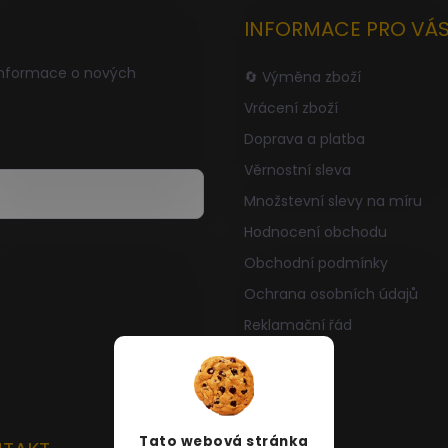
INFORMACE PRO VÁ
informace o nových
🔄 Výměna zboží
Vrácení zboží
Doprava a platba
Věrnostní sleva
Množstevní slevy na míru
Hodnocení obchodu
hrany osobních údajů
Obchodní podmínky
Ochrana osobních údajů
Reklamační řád
O nás
Kontakt
Tato webová stránka