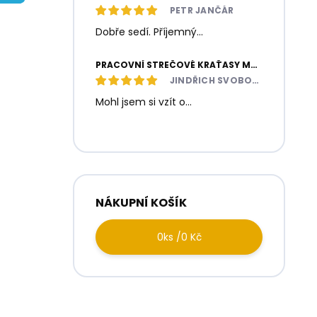
í
PETR JANČÁR
p
Dobře sedí. Příjemný...
a
n
e
PRACOVNÍ STREČOVÉ KRAŤASY MOTIONFLEX ŠEDÉ / ČERNÉ
l
JINDŘICH SVOBODA
Mohl jsem si vzít o...
NÁKUPNÍ KOŠÍK
0
ks /
0 Kč