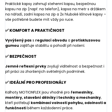
Praktické kapsy zahrnují stehenní kapsu, bezpečnou
kapsu na zip (např. na telefon), kapsa na metr s držákem
na nářadí, zadní kapsa na zip a 2x hluboké klínové kapsy –
vše potřebné budete mít vždy po ruce.
✅ KOMFORT A PRAKTIČNOST
Vyvýšený pas
s
regulací obvodu
a
protiskluzovou
gumou
zajišťuje stabilitu a pohodlí při nošení.
✅ BEZPEČNOST
Jemné reflexní prvky
zvyšují viditelnost a bezpečnost i
při práci za zhoršených světelných podmínek.
✅ IDEÁLNÍ PRO PROFESIONÁLY
Kalhoty MOTIONFLEX jsou vhodné pro
řemeslníky,
montéry, stavební dělníky i techniky a mechaniky
,
kteří potřebují
kombinaci volnosti pohybu, odolnosti a
funkčnosti
během každodenní práce.