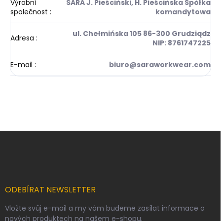
Výrobní
SARA J. Pieściński, H. Pieścińska Spółka
společnost
:
komandytowa
ul. Chełmińska 105 86-300 Grudziądz
Adresa
:
NIP: 8761747225
E-mail
:
biuro@saraworkwear.com
Z
á
p
a
t
í
ODEBÍRAT NEWSLETTER
Vložte svůj e-mail a my vám budeme zasílat informace o
nových produktech na našem e-shopu.