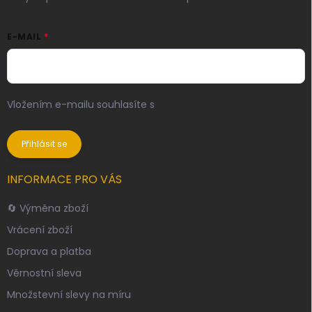
E-MAIL
Vložením e-mailu souhlasíte s
podmínkami ochrany
osobních údajů
Přihlásit se
INFORMACE PRO VÁS
🔄 Výměna zboží
Vrácení zboží
Doprava a platba
Věrnostní sleva
Množstevní slevy na míru