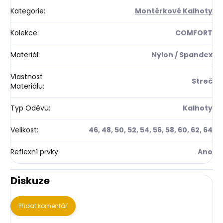
Kategorie
:
Montérkové Kalhoty
Kolekce
:
COMFORT
Materiál
:
Nylon / Spandex
Vlastnost
Streč
Materiálu
:
Typ Oděvu
:
Kalhoty
Velikost
:
46, 48, 50, 52, 54, 56, 58, 60, 62, 64
Reflexní prvky
:
Ano
Diskuze
Přidat komentář
V