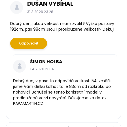
DUŠAN VYBÍHAL
ý
p
31.3.2026 23:28
i
s
Dobrý den, jakou velikost mam zvolit? Výška postavy
192cm, pas 98cm Jsou i proslouzene velikosti? Dekuji
d
i
s
Odpovědět
k
u
z
ŠIMON HOLBA
í
1.4.2026 12:04
Dobrý den, v pase to odpovídá velikosti 54, změřili
jsme Vám délku kalhot ta je 83cm od rozkroku po
nohavici. Bohužel se tento konkrétní model v
prodloužené verzi nevyrábí. Děkujeme za dotaz
PAPAMARTIN.CZ