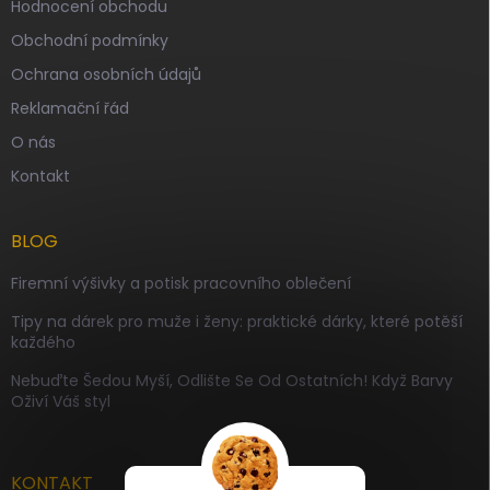
Hodnocení obchodu
Obchodní podmínky
Ochrana osobních údajů
Reklamační řád
O nás
Kontakt
BLOG
Firemní výšivky a potisk pracovního oblečení
Tipy na dárek pro muže i ženy: praktické dárky, které potěší
každého
Nebuďte Šedou Myší, Odlište Se Od Ostatních! Když Barvy
Oživí Váš styl
KONTAKT