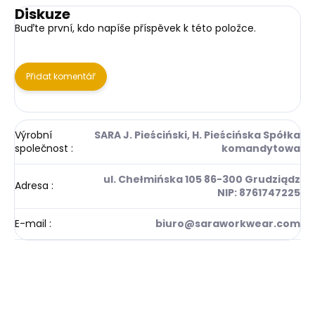
Diskuze
Buďte první, kdo napíše příspěvek k této položce.
Přidat komentář
Výrobní
SARA J. Pieściński, H. Pieścińska Spółka
společnost
:
komandytowa
ul. Chełmińska 105 86-300 Grudziądz
Adresa
:
NIP: 8761747225
E-mail
:
biuro@saraworkwear.com