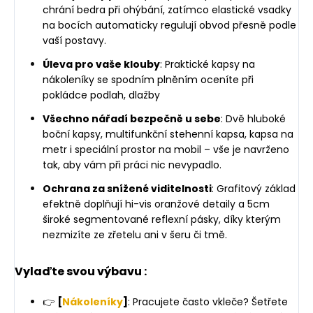
chrání bedra při ohýbání, zatímco elastické vsadky
na bocích automaticky regulují obvod přesně podle
vaší postavy.
Úleva pro vaše klouby
: Praktické kapsy na
nákoleníky se spodním plněním oceníte při
pokládce podlah, dlažby
Všechno nářadí bezpečně u sebe
: Dvě hluboké
boční kapsy, multifunkční stehenní kapsa, kapsa na
metr i speciální prostor na mobil – vše je navrženo
tak, aby vám při práci nic nevypadlo.
Ochrana za snížené viditelnosti
: Grafitový základ
efektně doplňují hi-vis oranžové detaily a 5cm
široké segmentované reflexní pásky, díky kterým
nezmizíte ze zřetelu ani v šeru či tmě.
Vylaďte svou výbavu :
👉
[
Nákoleníky
]
: Pracujete často vkleče? Šetřete