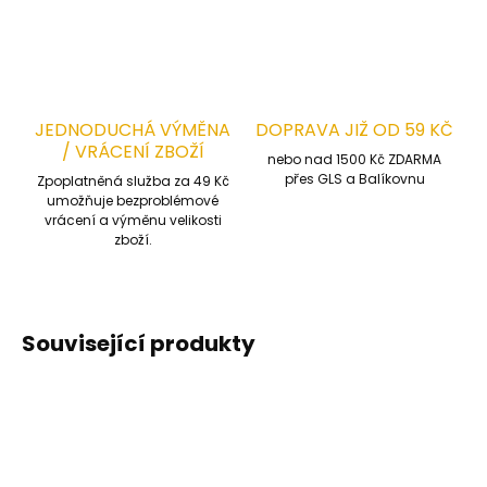
JEDNODUCHÁ VÝMĚNA
DOPRAVA JIŽ OD 59 KČ
/ VRÁCENÍ ZBOŽÍ
nebo nad 1500 Kč ZDARMA
přes GLS a Balíkovnu
Zpoplatněná služba za 49 Kč
umožňuje bezproblémové
vrácení a výměnu velikosti
zboží.
Související produkty
STREČOVÁ TKANINA
STREČOVÁ TKANINA
TOP PRODUKT