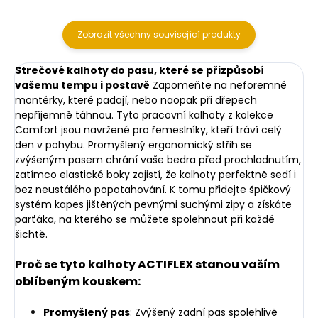
Zobrazit všechny související produkty
Strečové kalhoty do pasu, které se přizpůsobí
vašemu tempu i postavě
Zapomeňte na neforemné
montérky, které padají, nebo naopak při dřepech
nepříjemně táhnou. Tyto pracovní kalhoty z kolekce
Comfort jsou navržené pro řemeslníky, kteří tráví celý
den v pohybu. Promyšlený ergonomický střih se
zvýšeným pasem chrání vaše bedra před prochladnutím,
zatímco elastické boky zajistí, že kalhoty perfektně sedí i
bez neustálého popotahování. K tomu přidejte špičkový
systém kapes jištěných pevnými suchými zipy a získáte
parťáka, na kterého se můžete spolehnout při každé
šichtě.
Proč se tyto kalhoty ACTIFLEX stanou vaším
oblíbeným kouskem:
Promyšlený pas
: Zvýšený zadní pas spolehlivě