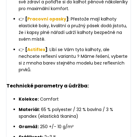
své zdraví a pořiďte si do kalhot pěnové nákoleníky
pro maximální komfort.
👉
[
Pracovní opasky
]
: Přestože mají kalhoty
elastické boky, kvalitní a pružný pásek dodá jistotu,
že i kapsy plné nářadí udrží kalhoty bezpečně na
svém místě.
👉
[
Actiflex
]
:
Líbí se Vám tyto kalhoty, ale
nechcete reflexní variantu ? Máme řešení, vyberte
si z mnoha barev stejného modelu bez reflexních
prvků.
Technické parametry a údržba:
Kolekce:
Comfort
Materiál:
65 % polyester / 32 % bavlna / 3 %
spandex (elastická tkanina)
Gramáž:
250 +/- 10 g/m²
Srážlivost:
2–3 %