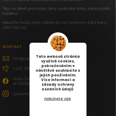
Tipy na dárek pro muže i ženy: praktické dárky, které potěší
každého
Nebuďte Šedou Myší, Odlište Se Od Ostatních! Když Barvy
Oživí Váš styl
KONTAKT
Tato webová stránka
info
@
papamartin.cz
využívá cookies,
pokračováním v
+420 736 120 126
návštěvě souhlasíte s
jejich používáním.
https://www.facebook.com/profile.php?
Více informací a
id=100090696535887
zásady ochrany
osobních údajů
/papamartin.cz
naleznete zde