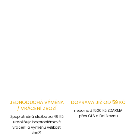
Normy:
EN ISO 11611:2015 Klasa 1, A1+A2
EN ISO 11612:2015 poziom A1+A2, B(1), C(1), E(1),
F(1)
DETAILNÍ INFORMACE
ZEPTAT SE
HLÍDAT
JEDNODUCHÁ VÝMĚNA
DOPRAVA JIŽ OD 59 KČ
/ VRÁCENÍ ZBOŽÍ
nebo nad 1500 Kč ZDARMA
přes GLS a Balíkovnu
Zpoplatněná služba za 49 Kč
umožňuje bezproblémové
vrácení a výměnu velikosti
zboží.