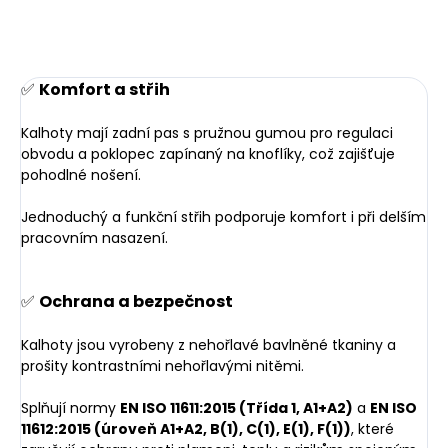
✅
Komfort a střih
Kalhoty mají zadní pas s pružnou gumou pro regulaci
obvodu a poklopec zapínaný na knoflíky, což zajišťuje
pohodlné nošení.
Jednoduchý a funkční střih podporuje komfort i při delším
pracovním nasazení.
✅
Ochrana a bezpečnost
Kalhoty jsou vyrobeny z nehořlavé bavlněné tkaniny a
prošity kontrastními nehořlavými nitěmi.
Splňují normy
EN ISO 11611:2015 (Třída 1, A1+A2)
a
EN ISO
11612:2015 (úroveň A1+A2, B(1), C(1), E(1), F(1))
, které