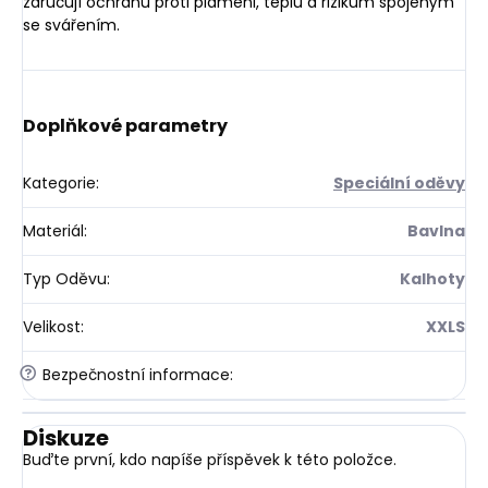
zaručují ochranu proti plameni, teplu a rizikům spojeným
se svářením.
Doplňkové parametry
Kategorie
:
Speciální oděvy
Materiál
:
Bavlna
Typ Oděvu
:
Kalhoty
Velikost
:
XXLS
?
Bezpečnostní informace
:
Diskuze
Buďte první, kdo napíše příspěvek k této položce.