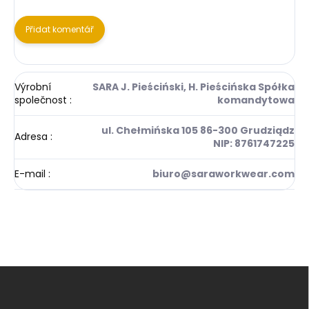
Přidat komentář
Výrobní
SARA J. Pieściński, H. Pieścińska Spółka
společnost
:
komandytowa
ul. Chełmińska 105 86-300 Grudziądz
Adresa
:
NIP: 8761747225
E-mail
:
biuro@saraworkwear.com
Z
á
p