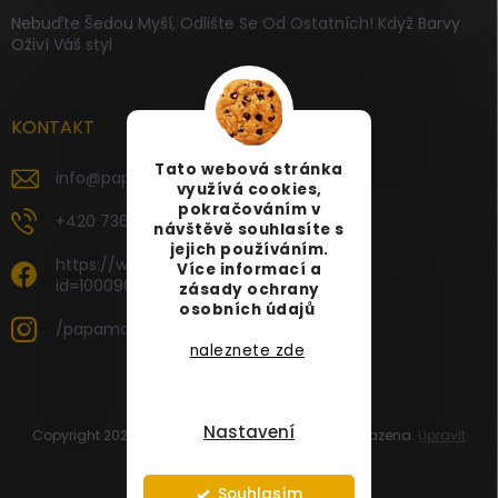
Nebuďte Šedou Myší, Odlište Se Od Ostatních! Když Barvy
Oživí Váš styl
KONTAKT
Tato webová stránka
info
@
papamartin.cz
využívá cookies,
pokračováním v
+420 736 120 126
návštěvě souhlasíte s
jejich používáním.
https://www.facebook.com/profile.php?
Více informací a
id=100090696535887
zásady ochrany
osobních údajů
/papamartin.cz
naleznete zde
Nastavení
Copyright 2026
PAPA MARTIN
. Všechna práva vyhrazena.
Upravit
nastavení cookies
Vytvořil Shoptet
Souhlasím