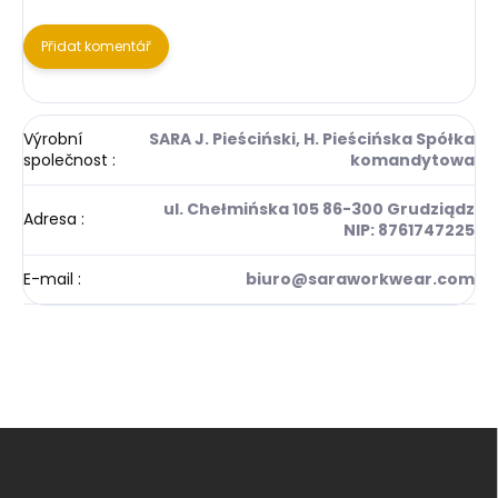
Přidat komentář
Výrobní
SARA J. Pieściński, H. Pieścińska Spółka
společnost
:
komandytowa
ul. Chełmińska 105 86-300 Grudziądz
Adresa
:
NIP: 8761747225
E-mail
:
biuro@saraworkwear.com
Z
á
p