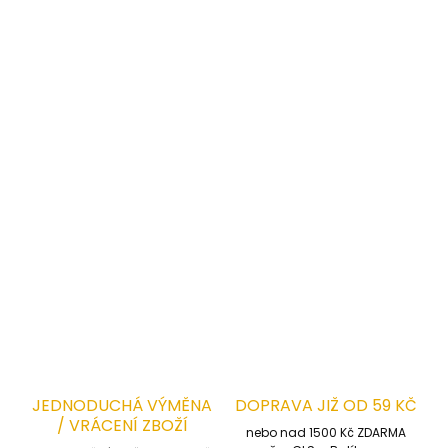
Gramáž:
180 ± 10 g/m²
Jednoduchý střih s kulatým výstřihem
Lemování u krku
pro větší odolnost
Dodatečné
lemování švů proti podráždění
Kontrastní rukávy a sedlo pro moderní vzhled
Jemné
reflexní pruhy
pro vyšší viditelnost
Stálé barvy
i po opakovaném praní
Kolekce:
Comfort
DETAILNÍ INFORMACE
ZEPTAT SE
HLÍDAT
JEDNODUCHÁ VÝMĚNA
DOPRAVA JIŽ OD 59 KČ
/ VRÁCENÍ ZBOŽÍ
nebo nad 1500 Kč ZDARMA