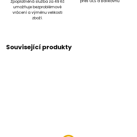
přes GLS a Balíkovnu
Zpoplatněná služba za 49 Kč
umožňuje bezproblémové
vrácení a výměnu velikosti
zboží.
Související produkty
AKCE
AKCE