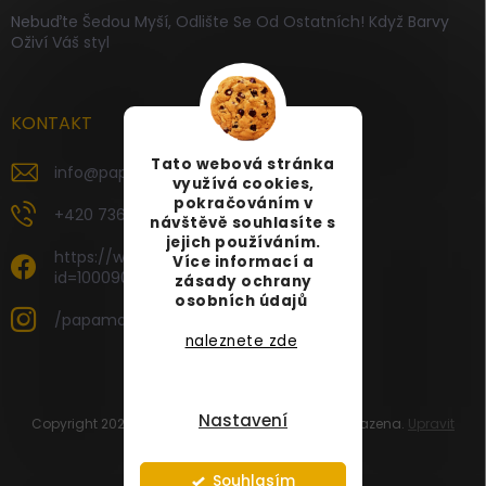
Nebuďte Šedou Myší, Odlište Se Od Ostatních! Když Barvy
Oživí Váš styl
KONTAKT
Tato webová stránka
info
@
papamartin.cz
využívá cookies,
pokračováním v
+420 736 120 126
návštěvě souhlasíte s
jejich používáním.
https://www.facebook.com/profile.php?
Více informací a
id=100090696535887
zásady ochrany
osobních údajů
/papamartin.cz
naleznete zde
Nastavení
Copyright 2026
PAPA MARTIN
. Všechna práva vyhrazena.
Upravit
nastavení cookies
Vytvořil Shoptet
Souhlasím