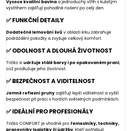
Vysoce kvalitní bavlna
a jednoduchý střih s kulatým
výstřihem zajišťují pohodlné nošení po celý den.
✅ FUNKČNÍ DETAILY
Dodatečné lemování švů
v oblasti krku zabraňuje
podráždění pokožky a zvyšuje celkový komfort.
✅ ODOLNOST A DLOUHÁ ŽIVOTNOST
Tričko si
udržuje stálé barvy i po opakovaném praní
,
což prodlužuje jeho životnost.
✅ BEZPEČNOST A VIDITELNOST
Jemné reflexní pruhy
zajišťují lepší viditelnost a vyšší
bezpečnost při práci v horších světelných podmínkách.
✅ IDEÁLNÍ PRO PROFESIONÁLY
Tričko COMFORT je vhodné pro
řemeslníky, techniky,
pracovníky logistiky či údržby
, kteří potřebují