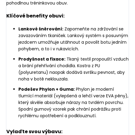
pohodlnou tréninkovou obuv.
Klíčové benefity obuvi:
Lankové šněrování:
Zapomeňte na zdržování se
zavazováním tkaniček. Lankový systém s posuvným
jezdcem umožňuje utáhnout a povolit botu jedním
pohybem, a to i v rukavicích.
Prodyšnost a fixace:
Tkaný textil propouští vzduch
a brání přehřívání chodidla. Kostra z PU
(polyuretanu) naopak dodává svršku pevnost, aby
noha v botě neklouzala.
Podešev Phylon + Guma:
Phylon je moderní
tlumící materiál (vylepšená a lehčí verze EVA pěny),
který skvěle absorbuje nárazy na tvrdém povrchu.
Spodní gumový vzorek pak chrání podrážku proti
rychlému opotřebení a podklouznutí.
Vylaďte svou výbavu: