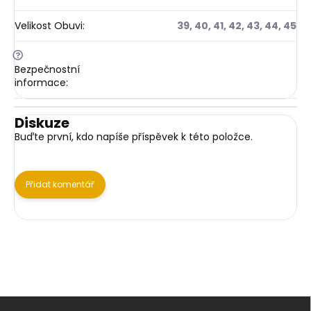
Velikost Obuvi
:
39, 40, 41, 42, 43, 44, 45
?
Bezpečnostní
informace
:
Diskuze
Buďte první, kdo napíše příspěvek k této položce.
Přidat komentář
Z