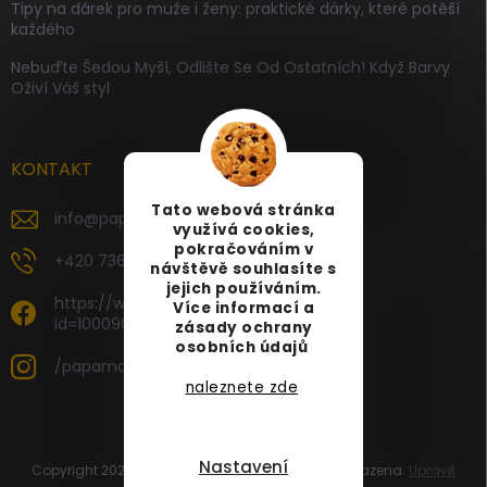
Tipy na dárek pro muže i ženy: praktické dárky, které potěší
každého
Nebuďte Šedou Myší, Odlište Se Od Ostatních! Když Barvy
Oživí Váš styl
KONTAKT
Tato webová stránka
info
@
papamartin.cz
využívá cookies,
pokračováním v
+420 736 120 126
návštěvě souhlasíte s
jejich používáním.
https://www.facebook.com/profile.php?
Více informací a
id=100090696535887
zásady ochrany
osobních údajů
/papamartin.cz
naleznete zde
Nastavení
Copyright 2026
PAPA MARTIN
. Všechna práva vyhrazena.
Upravit