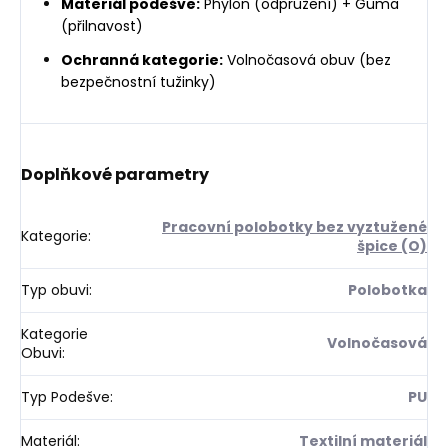
Materiál podešve:
Phylon (odpružení) + Guma
(přilnavost)
Ochranná kategorie:
Volnočasová obuv (bez
bezpečnostní tužinky)
Doplňkové parametry
Pracovní polobotky bez vyztužené
Kategorie
:
špice (O)
Typ obuvi
:
Polobotka
Kategorie
Volnočasová
Obuvi
:
Typ Podešve
:
PU
Materiál
:
Textilní materiál