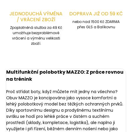
JEDNODUCHÁ VÝMĚNA
DOPRAVA JIŽ OD 59 KČ
/ VRÁCENÍ ZBOŽÍ
nebo nad 1500 Kč ZDARMA
přes GLS a Balíkovnu
Zpoplatněná služba za 49 Kč
umožňuje bezproblémové
vrácení a výměnu velikosti
zboží.
Multifunkční polobotky MAZZO: Z práce rovnou
na trénink
Proč střídat boty, když můžete mít jedny na všechno?
Obuv MAZZO je koncipována jako vysoce komfortní a
lehký polobotkový model bez těžkých ochranných prvků.
Díky sportovnímu designu a prodyšnému textilnímu
svršku se hodí pro lehké práce v čistém a suchém
prostředí (sklady, kompletace, logistika), ale naplno ji
využijete i při řízení, běžném denním nošení nebo jako