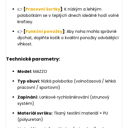
👉
[
Pracovní šortky
]
: K nízkým a lehkým
polobotkám se v teplých dnech ideálně hodí volné
kraťasy.
👉
[
Funkční ponožky
]
: Aby noha mohla správně
dýchat, doplňte košík o kvalitní ponožky odvádějící
vlhkost.
Technické parametry:
Model:
MAZZO
Typ obuvi:
Nízká polobotka (volnočasová / lehká
pracovní / sportovní)
Zapínání:
Lankové rychlošněrování (strunový
systém)
Materiál svršku:
Tkaný textilní materiál + PU
(polyuretan)