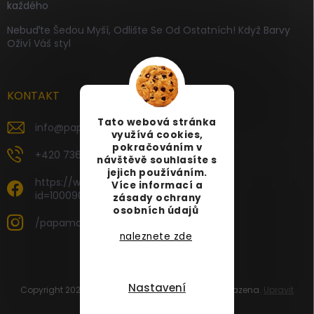
každého
Nebuďte Šedou Myší, Odlište Se Od Ostatních! Když Barvy
Oživí Váš styl
KONTAKT
Tato webová stránka
info
@
papamartin.cz
využívá cookies,
pokračováním v
+420 736 120 126
návštěvě souhlasíte s
jejich používáním.
https://www.facebook.com/profile.php?
Více informací a
id=100090696535887
zásady ochrany
osobních údajů
/papamartin.cz
naleznete zde
Nastavení
Copyright 2026
PAPA MARTIN
. Všechna práva vyhrazena.
Upravit
nastavení cookies