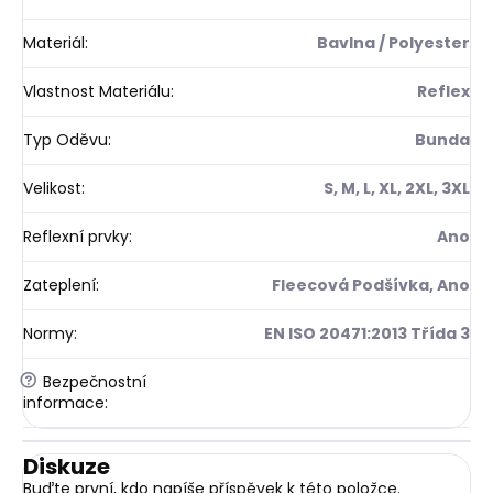
Materiál
:
Bavlna / Polyester
Vlastnost Materiálu
:
Reflex
Typ Oděvu
:
Bunda
Velikost
:
S, M, L, XL, 2XL, 3XL
Reflexní prvky
:
Ano
Zateplení
:
Fleecová Podšívka, Ano
Normy
:
EN ISO 20471:2013 Třída 3
?
Bezpečnostní
informace
:
Diskuze
Buďte první, kdo napíše příspěvek k této položce.