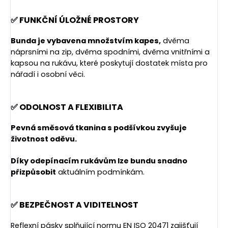
✅ FUNKČNÍ ÚLOŽNÉ PROSTORY
Bunda je vybavena množstvím kapes,
dvěma
náprsními na zip, dvěma spodními, dvěma vnitřními a
kapsou na rukávu, které poskytují dostatek místa pro
nářadí i osobní věci.
✅ ODOLNOST A FLEXIBILITA
Pevná směsová tkanina s podšívkou zvyšuje
životnost oděvu.
Díky odepínacím rukávům lze bundu snadno
přizpůsobit
aktuálním podmínkám.
✅ BEZPEČNOST A VIDITELNOST
Reflexní pásky splňující normu EN ISO 20471 zajišťují