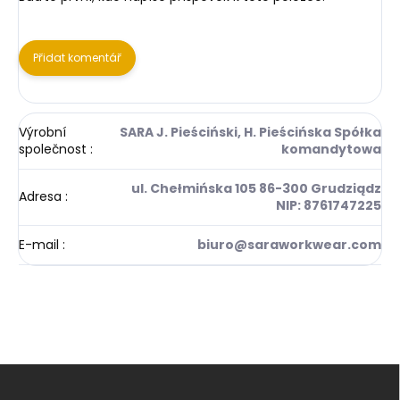
Přidat komentář
Výrobní
SARA J. Pieściński, H. Pieścińska Spółka
společnost
:
komandytowa
ul. Chełmińska 105 86-300 Grudziądz
Adresa
:
NIP: 8761747225
E-mail
:
biuro@saraworkwear.com
Z
á