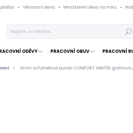
 platba
Věrnostní sleva
Množstevní slevy na míru
Hod
Hleda
RACOVNÍ ODĚVY
PRACOVNÍ OBUV
PRACOVNÍ R
imní
Zimní softshellová bunda COMFORT WINTER grafitová 
Neohodnoceno
Podrobnosti hodnocení
ZNAČKA:
SAR
NOVINKA
AKCE
2 
1 41
Měrn
ZVOL
cena: