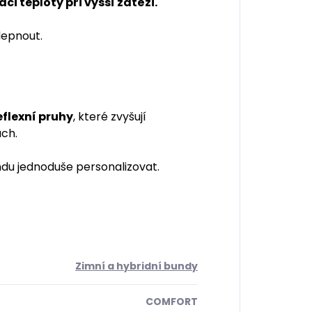
i teploty při vyšší zátěži.
depnout.
flexní pruhy
, které zvyšují
ách.
ndu jednoduše personalizovat.
Zimní a hybridní bundy
COMFORT