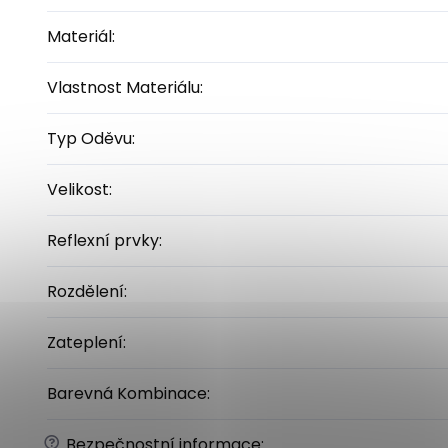
Materiál
:
Vlastnost Materiálu
:
Typ Oděvu
:
Velikost
:
Reflexní prvky
:
Rozdělení
:
Zateplení
:
Barevná Kombinace
:
?
Bezpečnostní informace
: