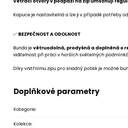
Větrací otvory v podpaží na zip umožňují regulac
Kapuce je nastavitelná a lze ji v případě potřeby o
✅
BEZPEČNOST A ODOLNOST
Bunda je
větruodolná, prodyšná a doplněná o re
viditelnost při práci v horších světelných podmínk
Díky vnitřnímu zipu pro snadný potisk je možné bu
Doplňkové parametry
Kategorie
:
Kolekce
: