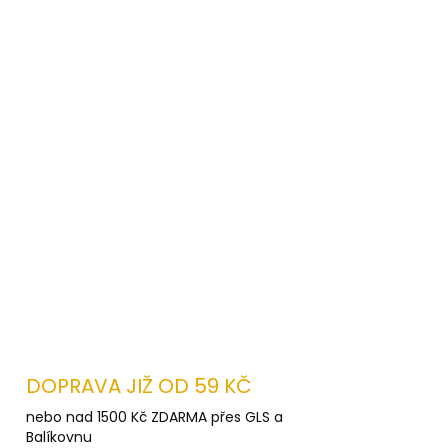
Větrací otvory v podpaží na zip
Prodloužený zadní díl a nastavitelný
spodní lem
Elastické manžety s otvorem pro palec
+
manžety se suchým zipem
Reflexní pruhy
pro lepší viditelnost
Vnitřní zip pro snadný potisk (možnost
personalizace)
LNÍ INFORMACE
ZEPTAT SE
HLÍDAT
DOPRAVA JIŽ OD 59 KČ
nebo nad 1500 Kč ZDARMA přes GLS a
Balíkovnu