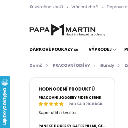
Přejít
🔄 Výměna zboží
Vrácení zboží
Doprava a
na
obsah
DÁRKOVÉ POUKAZY 🎫
VÝPRODEJ
P
Domů
PRACOVNÍ ODĚVY
Bundy
Z
P
o
HODNOCENÍ PRODUKTŮ
s
t
PRACOVNÍ JOGGERY RIDER ČERNÉ
r
RADKA BŘICHÁČKOVÁ
a
Super střih i kvalita...
n
n
PÁNSKÉ BOXERKY CATERPILLAR, ČERNÉ / ŠEDÉ, 2 KUSY