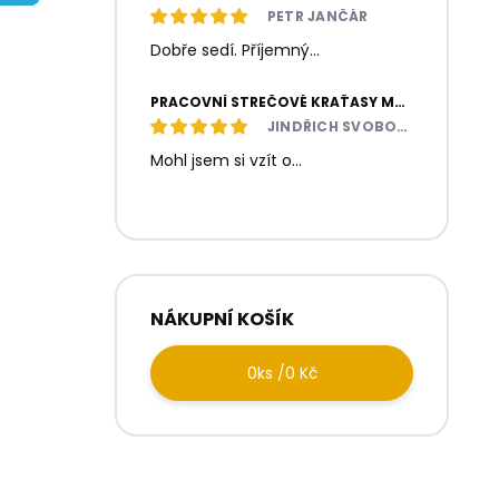
í
PETR JANČÁR
p
Dobře sedí. Příjemný...
a
n
e
PRACOVNÍ STREČOVÉ KRAŤASY MOTIONFLEX ŠEDÉ / ČERNÉ
l
JINDŘICH SVOBODA
Mohl jsem si vzít o...
NÁKUPNÍ KOŠÍK
0
ks /
0 Kč