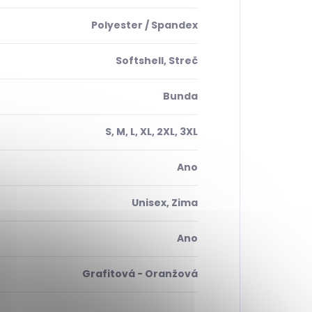
Polyester / Spandex
Softshell, Streč
Bunda
S, M, L, XL, 2XL, 3XL
Ano
Unisex, Zima
Ano
Grafitová - Oranžová