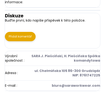
informace
:
Diskuze
Buďte první, kdo napíše příspěvek k této položce.
Přidat komentář
Výrobní
SARA J. Pieściński, H. Pieścińska Spółka
společnost
:
komandytowa
ul. Chełmińska 105 86-300 Grudziądz
Adresa
:
NIP: 8761747225
E-mail
:
biuro@saraworkwear.com