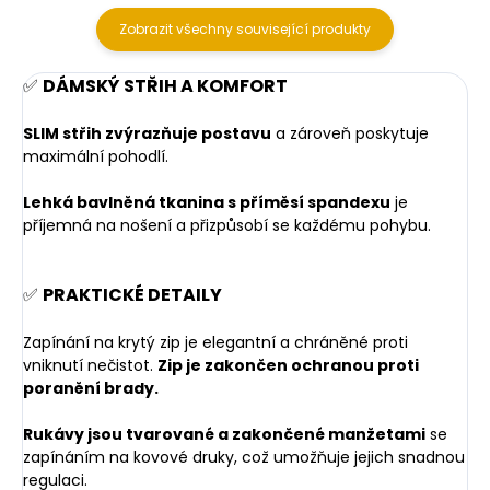
Zobrazit všechny související produkty
✅
DÁMSKÝ STŘIH A KOMFORT
SLIM střih zvýrazňuje postavu
a zároveň poskytuje
maximální pohodlí.
Lehká bavlněná tkanina s příměsí spandexu
je
příjemná na nošení a přizpůsobí se každému pohybu.
✅
PRAKTICKÉ DETAILY
Zapínání na krytý zip je elegantní a chráněné proti
vniknutí nečistot.
Zip je zakončen ochranou proti
poranění brady.
Rukávy jsou tvarované a zakončené manžetami
se
zapínáním na kovové druky, což umožňuje jejich snadnou
regulaci.