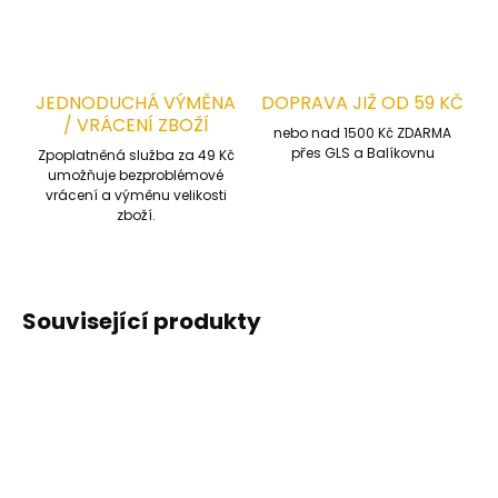
JEDNODUCHÁ VÝMĚNA
DOPRAVA JIŽ OD 59 KČ
/ VRÁCENÍ ZBOŽÍ
nebo nad 1500 Kč ZDARMA
přes GLS a Balíkovnu
Zpoplatněná služba za 49 Kč
umožňuje bezproblémové
vrácení a výměnu velikosti
zboží.
Související produkty
STREČOVÁ TKANINA
STREČOVÁ TKANINA