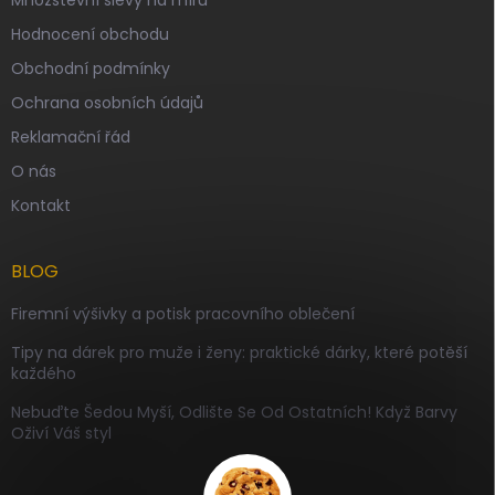
Hodnocení obchodu
Obchodní podmínky
Ochrana osobních údajů
Reklamační řád
O nás
Kontakt
BLOG
Firemní výšivky a potisk pracovního oblečení
Tipy na dárek pro muže i ženy: praktické dárky, které potěší
každého
Nebuďte Šedou Myší, Odlište Se Od Ostatních! Když Barvy
Oživí Váš styl