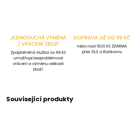
JEDNODUCHÁ VÝMĚNA
DOPRAVA JIŽ OD 59 KČ
/ VRÁCENÍ ZBOŽÍ
nebo nad 1500 Kč ZDARMA
přes GLS a Balíkovnu
Zpoplatněná služba za 49 Kč
umožňuje bezproblémové
vrácení a výměnu velikosti
zboží.
Související produkty
STREČOVÁ TKANINA
STREČOVÁ TKANINA