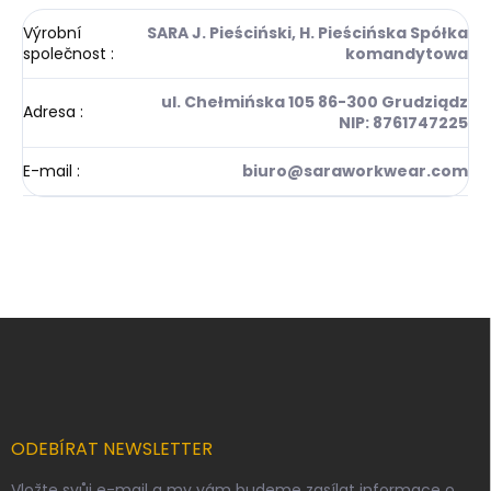
Výrobní
SARA J. Pieściński, H. Pieścińska Spółka
společnost
:
komandytowa
ul. Chełmińska 105 86-300 Grudziądz
Adresa
:
NIP: 8761747225
E-mail
:
biuro@saraworkwear.com
Z
á
p
a
t
í
ODEBÍRAT NEWSLETTER
Vložte svůj e-mail a my vám budeme zasílat informace o