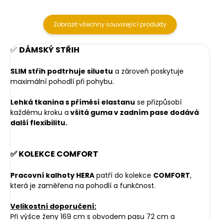
Zobrazit všechny související produkty
✅
DÁMSKÝ STŘIH
SLIM střih podtrhuje siluetu
a zároveň poskytuje
maximální pohodlí při pohybu.
Lehká tkanina s příměsí elastanu
se přizpůsobí
každému kroku a
všitá guma v zadním pase dodává
další flexibilitu.
✅ KOLEKCE COMFORT
Pracovní kalhoty HERA
patří do kolekce
COMFORT
,
která je zaměřena na pohodlí a funkčnost.
Velikostní doporučení:
Při výšce ženy 169 cm s obvodem pasu 72 cm a