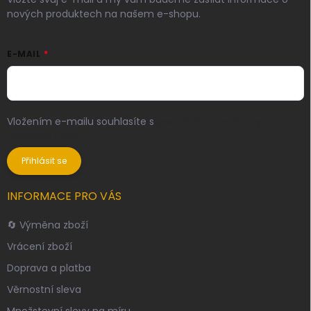
nových produktech na našem e-shopu.
E-MAIL
Vložením e-mailu souhlasíte s
podmínkami ochrany
osobních údajů
Přihlásit se
INFORMACE PRO VÁS
🔄 Výměna zboží
Vrácení zboží
Doprava a platba
Věrnostní sleva
Množstevní slevy na míru