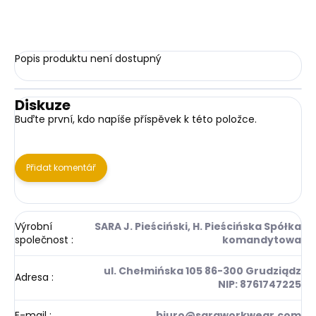
Popis produktu není dostupný
Diskuze
Buďte první, kdo napíše příspěvek k této položce.
Přidat komentář
Výrobní
SARA J. Pieściński, H. Pieścińska Spółka
společnost
:
komandytowa
ul. Chełmińska 105 86-300 Grudziądz
Adresa
:
NIP: 8761747225
E-mail
:
biuro@saraworkwear.com