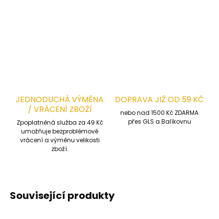
na rukávech regulace obvodu na suchý zip
reflexní pásy pro zvýšení viditelnosti
ZEPTAT SE
HLÍDAT
JEDNODUCHÁ VÝMĚNA
DOPRAVA JIŽ OD 59 KČ
/ VRÁCENÍ ZBOŽÍ
nebo nad 1500 Kč ZDARMA
přes GLS a Balíkovnu
Zpoplatněná služba za 49 Kč
umožňuje bezproblémové
vrácení a výměnu velikosti
zboží.
Související produkty
VÝPRODEJ