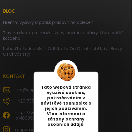
BLOG
Firemní výšivky a potisk pracovního oblečení
Tipy na dárek pro muže i ženy: praktické dárky, které potěší
každého
Nebuďte Šedou Myší, Odlište Se Od Ostatních! Když Barvy
Oživí Váš styl
KONTAKT
Tato webová stránka
info
@
papamartin.cz
využívá cookies,
pokračováním v
+420 736 120 126
návštěvě souhlasíte s
jejich používáním.
https://www.facebook.com/profile.php?
Více informací a
id=100090696535887
zásady ochrany
osobních údajů
/papamartin.cz