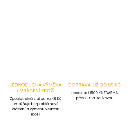
Vnitřní kapsa
Zip po celé délce:
S klopou proti větru
Reflexní prvky:
Zvyšují viditelnost a bezpečnost
DETAILNÍ INFORMACE
ZEPTAT SE
HLÍDAT
JEDNODUCHÁ VÝMĚNA
DOPRAVA JIŽ OD 59 KČ
/ VRÁCENÍ ZBOŽÍ
nebo nad 1500 Kč ZDARMA
přes GLS a Balíkovnu
Zpoplatněná služba za 49 Kč
umožňuje bezproblémové
vrácení a výměnu velikosti
zboží.