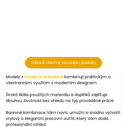
875,21 Kč bez DPH
1 057,85 Kč bez DPH
Detail
Detail
Zobrazit všechny související produkty
Modely z
kolekce
Standard
kombinují praktickým a
všestranným využitím s moderním designem.
Široká škála použitých materiálu a doplňků zajišťuje
dlouhou životnost bez ohledu na typ prováděné práce.
Barevné kombinace Vám navíc umožní si snadno vytvořit
stylový a elegantní pracovní outfit, který Vám dodá
profesionální vzhled.