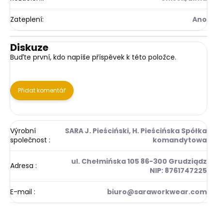
Zateplení
:
Ano
Diskuze
Buďte první, kdo napíše příspěvek k této položce.
Přidat komentář
Výrobní
SARA J. Pieściński, H. Pieścińska Spółka
společnost
:
komandytowa
ul. Chełmińska 105 86-300 Grudziądz
Adresa
:
NIP: 8761747225
E-mail
:
biuro@saraworkwear.com